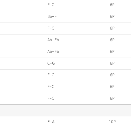
F-C
6P
Bb-F
6P
F-C
6P
Ab-Eb
6P
Ab-Eb
6P
C-G
6P
F-C
6P
F-C
6P
F-C
6P
E-A
10P