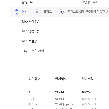
악보
(남성 3부)
남성3부
MR
풀파트
피아노로 실제 연주하여 녹음된 반
A
B
MR-혼성4부
MR-남성3부
MR-보컬용
MR-가이드
최신악보
인기악보
일반신청
밴드
멜로디
피아노
기타
멜로디
피아노 3단
베이스
멜로디-큰가사
피아노 2단