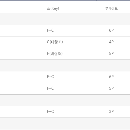
조(Key)
부가정보
F-C
6P
C(다장조)
4P
F(바장조)
5P
F-C
6P
F-C
5P
F-C
3P