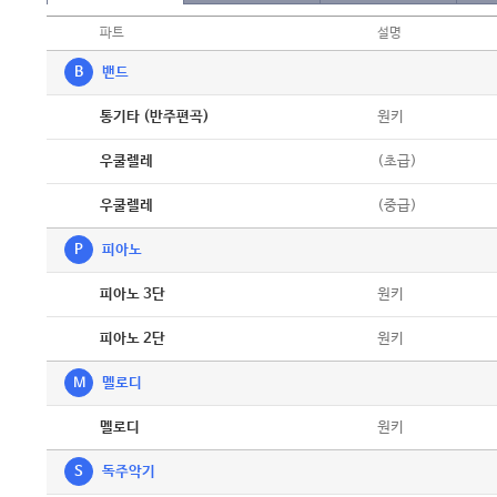
파트
설명
B
밴드
악보
원키
통기타 (반주편곡)
악보
(초급)
우쿨렐레
악보
(중급)
우쿨렐레
P
피아노
악보
원키
피아노 3단
악보
원키
피아노 2단
M
멜로디
악보
원키
멜로디
S
독주악기