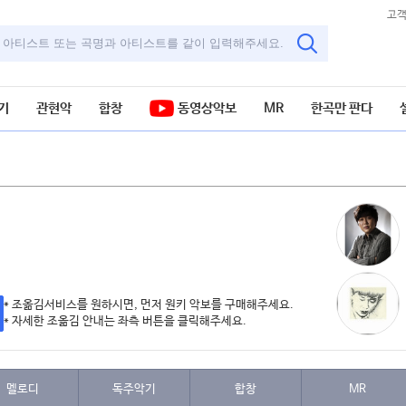
고
기
관현악
합창
동영상악보
MR
한곡만 판다
* 조옮김서비스를 원하시면, 먼저 원키 악보를 구매해주세요.
* 자세한 조옮김 안내는 좌측 버튼을 클릭해주세요.
멜로디
독주악기
합창
MR