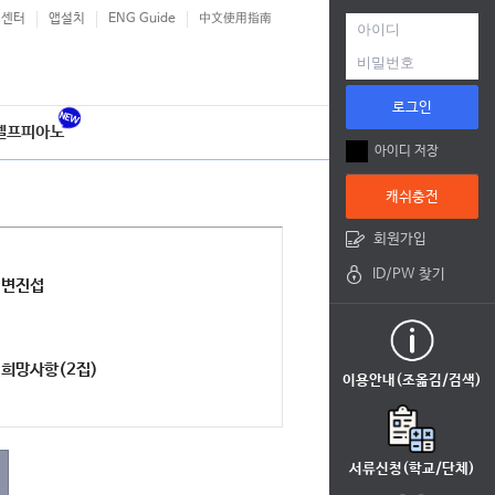
객센터
앱설치
ENG Guide
中文使用指南
로그인
셀프피아노
아이디 저장
캐쉬충전
회원가입
ID/PW 찾기
변진섭
희망사항(2집)
이용안내(조옮김/검색)
서류신청(학교/단체)