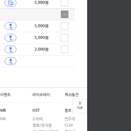
5,000원
5,000원
5,000원
2,000원
이벤트
라이브데이
캐쉬충전
TOP
MR
OST
장르
MR
드라마
연주곡
영화/뮤지컬
CCM