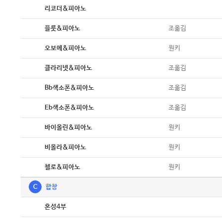
악보
리코더&피아노
악보
조옮김
플룻&피아노
악보
원키
오보에&피아노
악보
조옮김
클라리넷&피아노
악보
조옮김
Bb색소폰&피아노
악보
조옮김
Eb색소폰&피아노
악보
원키
바이올린&피아노
악보
원키
비올라&피아노
악보
원키
첼로&피아노
C
합창
악보
혼성4부