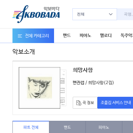
전체
밴드
피아노
멜로디
독주악
전체 카테고리
악보소개
희망사항
악보
/ 희망사항(2집)
변진섭
조옮김 서비스 안내
곡 정보
파트 전체
밴드
피아노