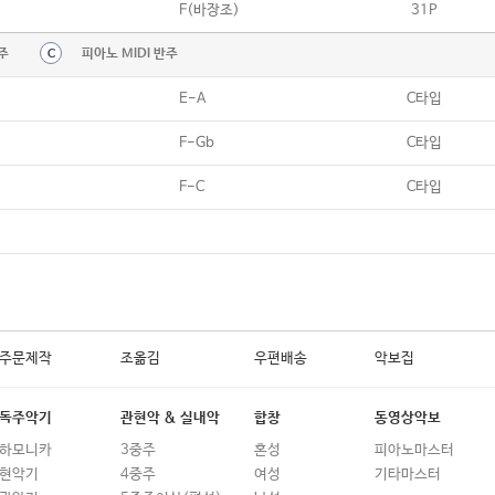
F(바장조)
31P
주
피아노 MIDI 반주
C
E-A
C타입
F-Gb
C타입
F-C
C타입
주문제작
조옮김
우편배송
악보집
독주악기
관현악 & 실내악
합창
동영상악보
하모니카
3중주
혼성
피아노마스터
현악기
4중주
여성
기타마스터