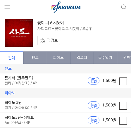
꽃이 피고 지듯이
사도 OST - 꽃이 피고 지듯이 / 조승우
곡 정보
밴드
피아노
멜로디
독주악기
관현
전체
밴드
통기타 (반주편곡)
1,500원
원키 / D(라장조) / 4P
피아노
피아노 3단
1,500원
원키 / D(라장조) / 4P
피아노3단-쉬워요
1,500원
Am(가단조) / 4P