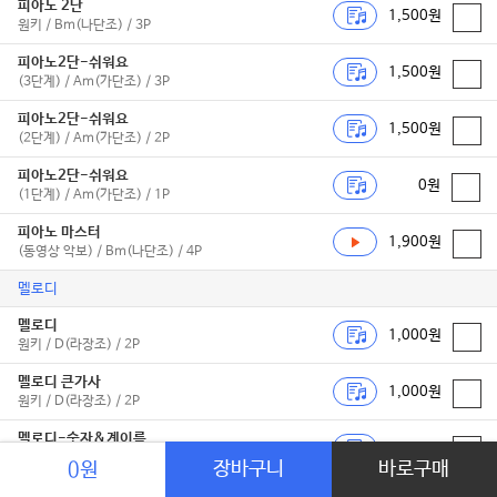
피아노 2단
1,500원
원키 / Bm(나단조) / 3P
피아노2단-쉬워요
1,500원
(3단계) / Am(가단조) / 3P
피아노2단-쉬워요
1,500원
(2단계) / Am(가단조) / 2P
피아노2단-쉬워요
0원
(1단계) / Am(가단조) / 1P
피아노 마스터
1,900원
(동영상 악보) / Bm(나단조) / 4P
멜로디
멜로디
1,000원
원키 / D(라장조) / 2P
멜로디 큰가사
1,000원
원키 / D(라장조) / 2P
멜로디-숫자&계이름
1,000원
(쉬운 멜로디 for 칼림바,리... / Am(가단조) / 2P
장바구니
바로구매
0원
독주악기