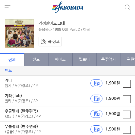
걱정말아요 그대
응답하라 1988 OST Part.2 / 이적
곡 정보
밴드
피아노
멜로디
독주악기
관현
전체
밴드
기타
1,900원
원키 / A(가장조) / 4P
기타(Tab)
1,900원
원키 / A(가장조) / 3P
우쿨렐레 (반주편곡)
1,500원
(초급) / A(가장조) / 4P
우쿨렐레 (반주편곡)
1,500원
(중급) / A(가장조) / 4P