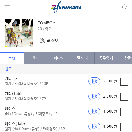
TOMBOY
23 / 혁오
곡 정보
밴드
피아노
멜로디
독주악기
관현
전체
밴드
기타1,2
2,700원
원키 / Eb(내림 마장조) / 10P
기타(Tab)
2,700원
원키 / Eb(내림 마장조) / 7P
베이스
1,500원
(Half Down 튜닝) / E(마장조) / 4P
베이스(Tab)
1,500원
원키 (Half Down 튜닝) / E(마장조) / 3P