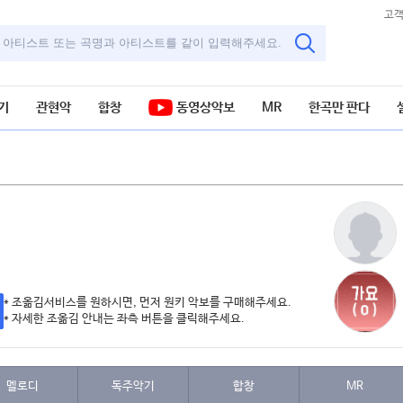
고
기
관현악
합창
동영상악보
MR
한곡만 판다
* 조옮김서비스를 원하시면, 먼저 원키 악보를 구매해주세요.
* 자세한 조옮김 안내는 좌측 버튼을 클릭해주세요.
멜로디
독주악기
합창
MR