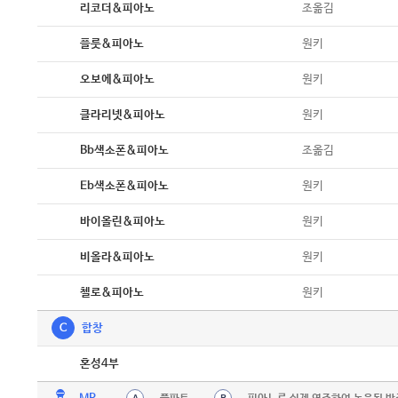
악보
조옮김
리코더&피아노
악보
원키
플룻&피아노
악보
원키
오보에&피아노
악보
원키
클라리넷&피아노
악보
조옮김
Bb색소폰&피아노
악보
원키
Eb색소폰&피아노
악보
원키
바이올린&피아노
악보
원키
비올라&피아노
악보
원키
첼로&피아노
C
합창
악보
혼성4부