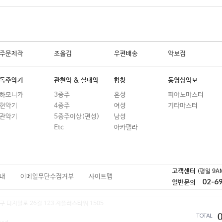
주문제작
조옮김
우편배송
악보집
독주악기
관현악 & 실내악
합창
동영상악보
하모니카
3중주
혼성
피아노마스터
현악기
4중주
여성
기타마스터
관악기
5중주이상(편성)
남성
Etc
아카펠라
고객센터
(평일
9A
내
이메일무단수집거부
사이트맵
02-6
일반문의
구 디지털로 26길 123 지플러스타워 1505
TOTAL