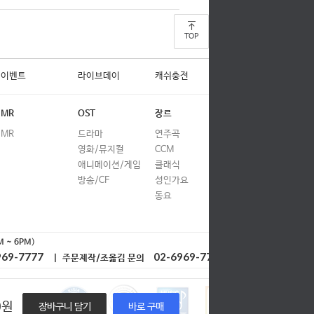
TOP
이벤트
라이브데이
캐쉬충전
MR
OST
장르
MR
드라마
연주곡
영화/뮤지컬
CCM
애니메이션/게임
클래식
방송/CF
성인가요
동요
M ~ 6PM
)
969-7777
02-6969-7778
| 주문제작/조옮김 문의
0
원
장바구니 담기
바로 구매