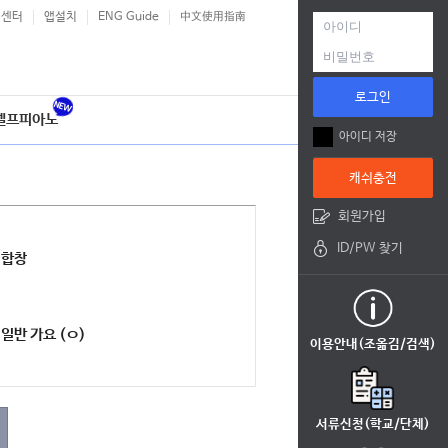
객센터
앱설치
ENG Guide
中文使用指南
로그인
셀프피아노
아이디 저장
캐쉬충전
회원가입
ID/PW 찾기
합창
일반 가요 (ㅇ)
이용안내(조옮김/검색)
서류신청(학교/단체)