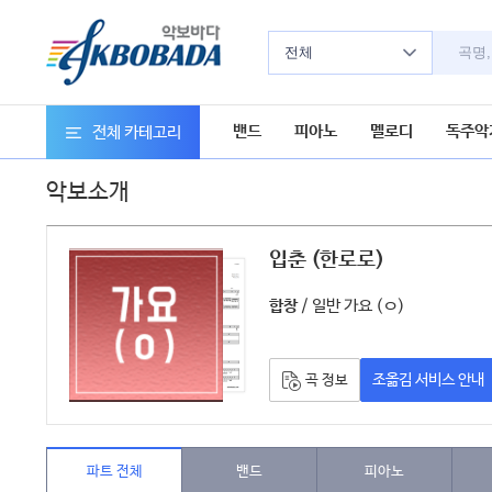
전체
밴드
피아노
멜로디
독주악
전체 카테고리
악보소개
입춘 (한로로)
악보
/ 일반 가요 (ㅇ)
합창
조옮김 서비스 안내
곡 정보
파트 전체
밴드
피아노