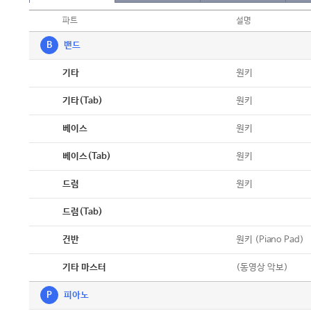
파트
설명
B
밴드
악보
원키
기타
악보
원키
기타(Tab)
악보
원키
베이스
악보
원키
베이스(Tab)
악보
원키
드럼
악보
드럼(Tab)
악보
원키 (Piano Pad)
건반
악보
(동영상 악보)
기타 마스터
P
피아노