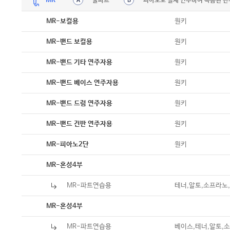
MR
풀파트
피아노로 실제 연주하여 녹음된 반
A
B
원키
MR-보컬용
원키
MR-밴드 보컬용
원키
MR-밴드 기타 연주자용
원키
MR-밴드 베이스 연주자용
원키
MR-밴드 드럼 연주자용
원키
MR-밴드 건반 연주자용
원키
MR-피아노2단
MR-혼성4부
MR-파트연습용
테너,알토,소프라노,A
MR-혼성4부
MR-파트연습용
베이스,테너,알토,소프