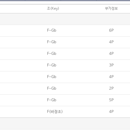
조(Key)
부가정보
F-Gb
6P
F-Gb
4P
F-Gb
4P
F-Gb
3P
F-Gb
4P
F-Gb
2P
F-Gb
5P
F(바장조)
4P