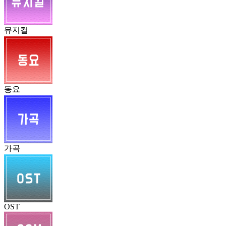
뮤지컬
동요
가곡
OST