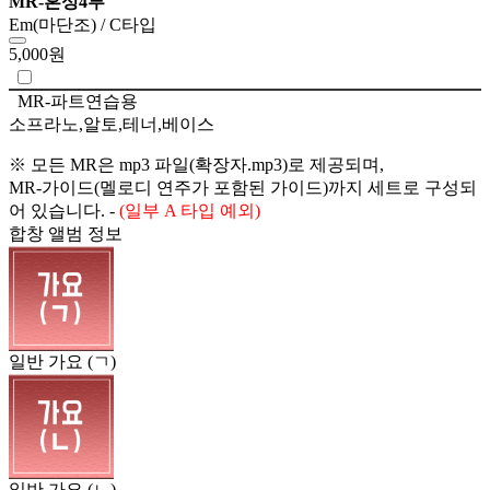
MR-혼성4부
Em(마단조) / C타입
5,000원
MR-파트연습용
소프라노,알토,테너,베이스
※ 모든 MR은 mp3 파일(확장자.mp3)로 제공되며,
MR-가이드(멜로디 연주가 포함된 가이드)까지 세트로 구성되
어 있습니다. -
(일부 A 타입 예외)
합창 앨범 정보
일반 가요 (ㄱ)
일반 가요 (ㄴ)