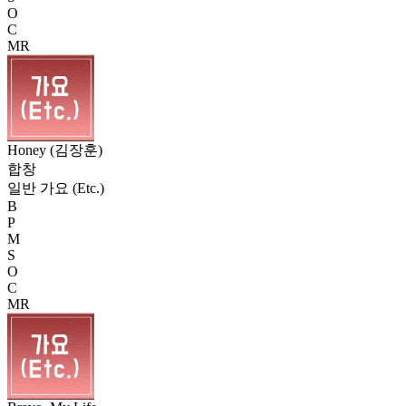
O
C
MR
Honey (김장훈)
합창
일반 가요 (Etc.)
B
P
M
S
O
C
MR