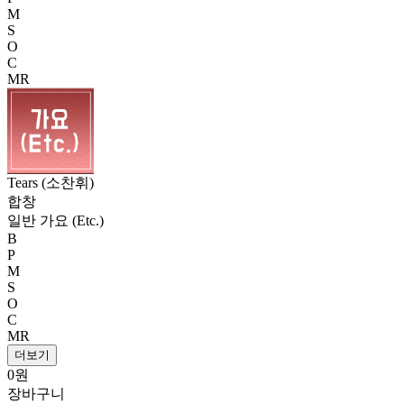
M
S
O
C
MR
Tears (소찬휘)
합창
일반 가요 (Etc.)
B
P
M
S
O
C
MR
더보기
0원
장바구니