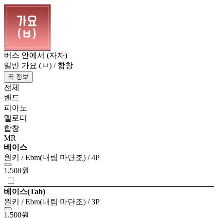
버스 안에서 (자자)
일반 가요 (ㅂ) / 합창
곡 정보
전체
밴드
피아노
멜로디
합창
MR
베이스
원키 / Ebm(내림 마단조) / 4P
1,500원
베이스(Tab)
원키 / Ebm(내림 마단조) / 3P
1,500원