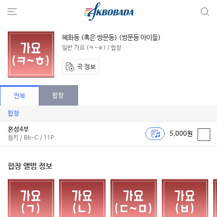
혜화동 (혹은 쌍문동) (쌍문동 아이들)
일반 가요 (ㅋ~ㅎ) / 합창
곡 정보
합창
전체
합창
혼성4부
5,000원
원키 / Bb-C / 11P
합창 앨범 정보