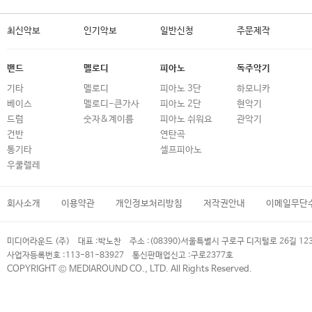
최신악보
인기악보
일반신청
주문제작
밴드
멜로디
피아노
독주악기
기타
멜로디
피아노 3단
하모니카
베이스
멜로디-큰가사
피아노 2단
현악기
드럼
숫자&계이름
피아노 쉬워요
관악기
건반
연탄곡
통기타
셀프피아노
우쿨렐레
회사소개
이용약관
개인정보처리방침
저작권안내
이메일무단
미디어라운드 (주)
대표 :
박노찬
주소 :
(08390)서울특별시 구로구 디지털로 26길 12
사업자등록번호 :
113-81-83927
통신판매업신고 :
구로2377호
COPYRIGHT © MEDIAROUND CO., LTD. All Rights Reserved.