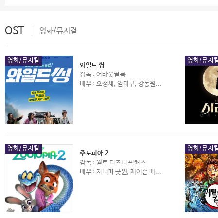
OST
영화/뮤지컬
영화/뮤지컬
영화/뮤지
와일드 씽
감독 : 어바웃필름
배우 : 오정세, 엄태구, 강동원...
영화/뮤지컬
영화/뮤지
주토피아 2
감독 : 월트 디즈니 픽처스
배우 : 지니퍼 굿윈, 제이슨 베...