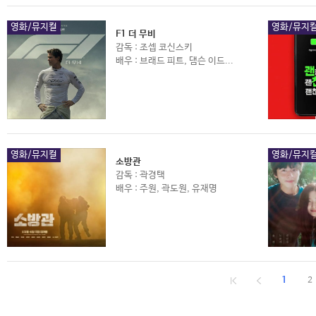
영화/뮤지컬
영화/뮤지
F1 더 무비
감독 : 조셉 코신스키
배우 : 브래드 피트, 댐슨 이드...
영화/뮤지컬
영화/뮤지
소방관
감독 : 곽경택
배우 : 주원, 곽도원, 유재명
1
2