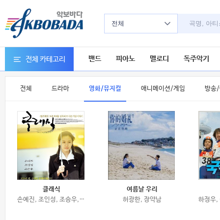
전체
밴드
피아노
멜로디
독주악기
전체 카테고리
전체
드라마
영화/뮤지컬
애니메이션/게임
방송/
클래식
여름날 우리
손예진, 조인성, 조승우, 이기우, 이상인, 임예진, 양현태, 서영희
허광한, 장약남