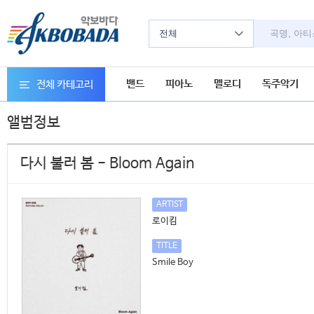
전체
밴드
피아노
멜로디
독주악기
전체 카테고리
앨범정보
다시 불러 봄 - Bloom Again
ARTIST
로이킴
TITLE
Smile Boy