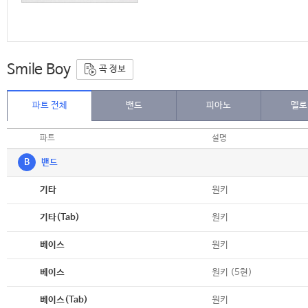
Smile Boy
곡 정보
파트 전체
밴드
피아노
멜로
파트
설명
B
밴드
악보
원키
기타
악보
원키
기타(Tab)
악보
원키
베이스
악보
원키 (5현)
베이스
악보
원키
베이스(Tab)