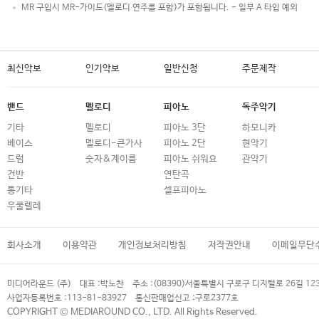
MR 구입시 MR-가이드(멜로디 연주를 포함)가 포함됩니다. - 일부 A 타입 예외
최신악보
인기악보
일반신청
주문제작
밴드
멜로디
피아노
독주악기
기타
멜로디
피아노 3단
하모니카
베이스
멜로디-큰가사
피아노 2단
현악기
드럼
숫자&계이름
피아노 쉬워요
관악기
건반
연탄곡
통기타
셀프피아노
우쿨렐레
회사소개
이용약관
개인정보처리방침
저작권안내
이메일무단
미디어라운드 (주)
대표 :
박노찬
주소 :
(08390)서울특별시 구로구 디지털로 26길 12
사업자등록번호 :
113-81-83927
통신판매업신고 :
구로2377호
COPYRIGHT © MEDIAROUND CO., LTD. All Rights Reserved.