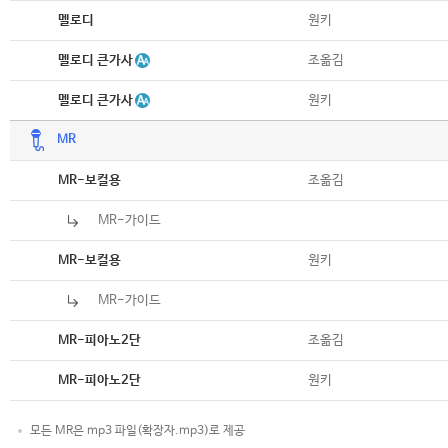
악보
원키
멜로디
악보
멜로디 큰가사
조옮김
악보
멜로디 큰가사
원키
MR
악보
조옮김
MR-보컬용
MR-가이드
악보
원키
MR-보컬용
MR-가이드
악보
조옮김
MR-피아노2단
악보
원키
MR-피아노2단
모든 MR은 mp3 파일(확장자.mp3)로 제공