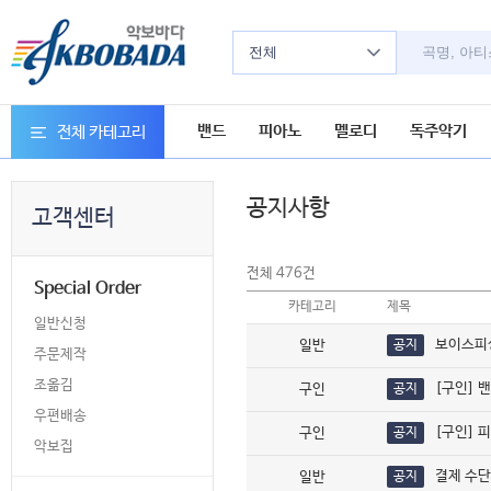
전체
밴드
피아노
멜로디
독주악기
전체 카테고리
공지사항
고객센터
476
전체
건
Special Order
카테고리
제목
일반신청
보이스피
일반
공지
주문제작
조옮김
[구인] 
구인
공지
우편배송
[구인] 
구인
공지
악보집
결제 수단
일반
공지