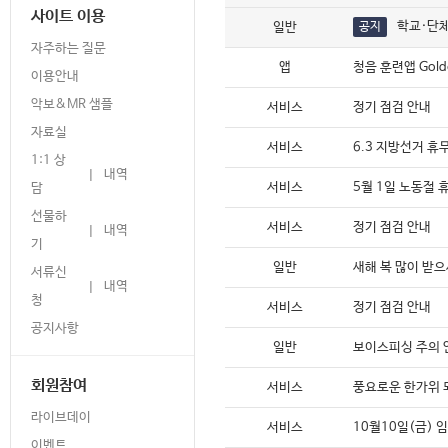
사이트 이용
학교·단체
일반
공지
자주하는 질문
앱
청음 훈련앱 Gold
이용안내
악보&MR 샘플
서비스
정기 점검 안내
자료실
서비스
6.3 지방선거 휴
1:1 상
내역
|
서비스
5월 1일 노동절 
담
선물하
서비스
정기 점검 안내
내역
|
기
일반
새해 복 많이 받
서류신
내역
|
청
서비스
정기 점검 안내
공지사항
일반
보이스피싱 주의 
회원참여
서비스
풍요로운 한가위 
라이브데이
서비스
10월10일(금) 
이벤트