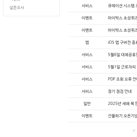
서비스
큐레이션 시스템 
설문조사
이벤트
마이박스 초성퀴즈
이벤트
마이박스 초성퀴
앱
iOS 앱 구버전 
서비스
5월6일 대체공휴
서비스
5월1일 근로자의 
서비스
PDF 조회 오류 
서비스
정기 점검 안내
일반
2025년 새해 복
이벤트
선물하기 오픈기