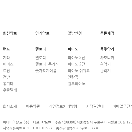
최신악보
인기악보
일반신청
주문제작
밴드
멜로디
피아노
독주악기
기타
멜로디
피아노 3단
하모니카
베이스
멜로디-큰가사
피아노 2단
현악기
드럼
숫자&계이름
피아노 쉬워요
관악기
건반
연탄곡
통기타
셀프피아노
우쿨렐레
회사소개
이용약관
개인정보처리방침
저작권안내
이메일무단
미디어라운드 (주)
대표 :
박노찬
주소 :
(08390)서울특별시 구로구 디지털로 26길 12
사업자등록번호 :
113-81-83927
통신판매업신고 :
구로2377호