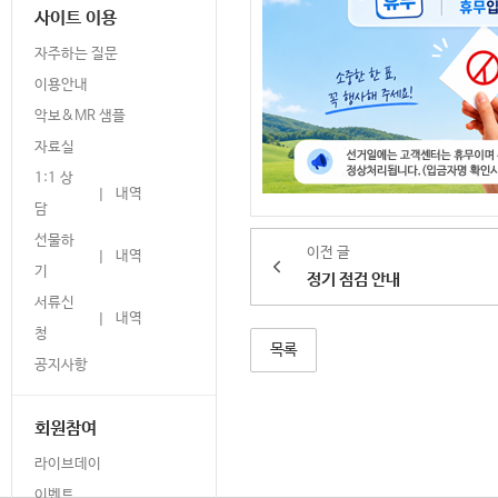
사이트 이용
자주하는 질문
이용안내
악보&MR 샘플
자료실
1:1 상
내역
|
담
선물하
이전 글
내역
|
기
정기 점검 안내
서류신
내역
|
청
목록
공지사항
회원참여
라이브데이
이벤트