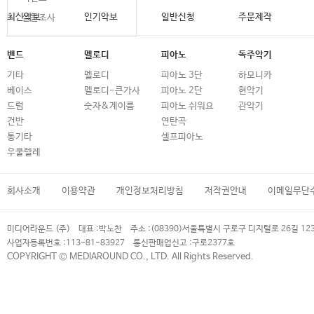
최신악보
인기악보
일반신청
주문제작
설문조사
밴드
멜로디
피아노
독주악기
기타
멜로디
피아노 3단
하모니카
베이스
멜로디-큰가사
피아노 2단
현악기
드럼
숫자&계이름
피아노 쉬워요
관악기
건반
연탄곡
통기타
셀프피아노
우쿨렐레
회사소개
이용약관
개인정보처리방침
저작권안내
이메일무단
미디어라운드 (주)
대표 :
박노찬
주소 :
(08390)서울특별시 구로구 디지털로 26길 12
사업자등록번호 :
113-81-83927
통신판매업신고 :
구로2377호
COPYRIGHT © MEDIAROUND CO., LTD. All Rights Reserved.