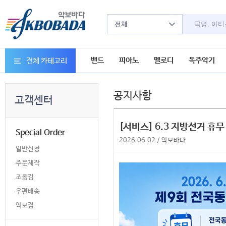
전체
밴드
피아노
멜로디
독주악기
전체 카테고리
공지사항
고객센터
[서비스] 6.3 지방선거 휴무
Special Order
2026.06.02 / 악보바다
일반신청
주문제작
조옮김
우편배송
악보집