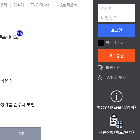
객센터
앱설치
ENG Guide
中文使用指南
로그인
셀프피아노
아이디 저장
캐쉬충전
회원가입
ID/PW 찾기
최유리
생각을 멈추다 보면
이용안내(조옮김/검색)
서류신청(학교/단체)
MR