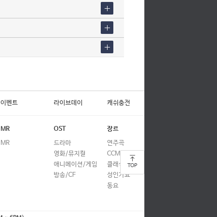
이벤트
라이브데이
캐쉬충전
MR
OST
장르
MR
드라마
연주곡
영화/뮤지컬
CCM
애니메이션/게임
클래식
TOP
방송/CF
성인가요
동요