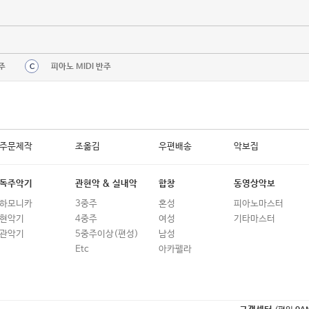
주
피아노 MIDI 반주
C
주문제작
조옮김
우편배송
악보집
독주악기
관현악 & 실내악
합창
동영상악보
하모니카
3중주
혼성
피아노마스터
현악기
4중주
여성
기타마스터
관악기
5중주이상(편성)
남성
Etc
아카펠라