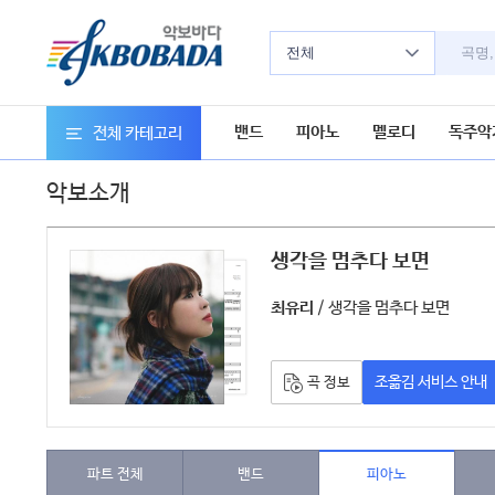
전체
밴드
피아노
멜로디
독주악
전체 카테고리
악보소개
생각을 멈추다 보면
악보
/ 생각을 멈추다 보면
최유리
조옮김 서비스 안내
곡 정보
파트 전체
밴드
피아노