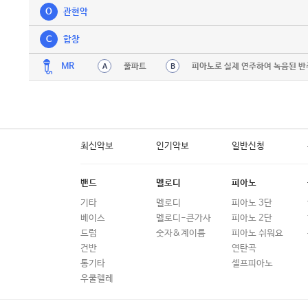
O
관현악
C
합창
MR
풀파트
피아노로 실제 연주하여 녹음된 반
A
B
최신악보
인기악보
일반신청
밴드
멜로디
피아노
기타
멜로디
피아노 3단
베이스
멜로디-큰가사
피아노 2단
드럼
숫자&계이름
피아노 쉬워요
건반
연탄곡
통기타
셀프피아노
우쿨렐레