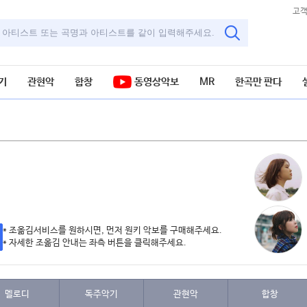
고
기
관현악
합창
동영상악보
MR
한곡만 판다
* 조옮김서비스를 원하시면, 먼저 원키 악보를 구매해주세요.
* 자세한 조옮김 안내는 좌측 버튼을 클릭해주세요.
멜로디
독주악기
관현악
합창