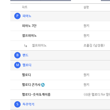
파트
설명
P
피아노
악보
원키
피아노 3단
악보
원키
셀프피아노
셀프피아노
악보
조옮김 (남성용)
B
밴드
M
멜로디
악보
원키
멜로디
악보
멜로디 큰가사
원키
악보
(쉬운 멜로디 for 
멜로디-숫자&계이름
S
독주악기