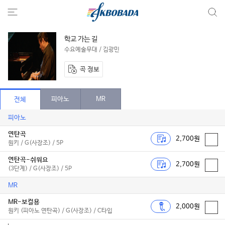
학교 가는 길
수요예술무대 / 김광민
곡 정보
피아노
MR
전체
피아노
연탄곡
2,700원
원키 / G(사장조) / 5P
연탄곡-쉬워요
2,700원
(3단계) / G(사장조) / 5P
MR
MR-보컬용
2,000원
원키 (피아노 연탄곡) / G(사장조) / C타입