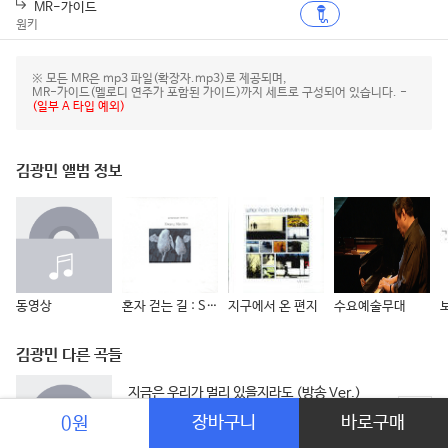
MR-가이드
원키
※ 모든 MR은 mp3 파일(확장자.mp3)로 제공되며,
MR-가이드(멜로디 연주가 포함된 가이드)까지 세트로 구성되어 있습니다. -
(일부 A 타입 예외)
김광민 앨범 정보
동영상
혼자 걷는 길 : Sentimental Spirit
지구에서 온 편지
수요예술무대
김광민 다른 곡들
지금은 우리가 멀리 있을지라도 (방송 Ver.)
김광민
장바구니
바로구매
0원
동영상