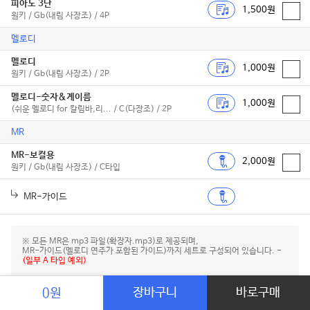
피아노 3단
1,500원
원키 / Gb(내림 사장조) / 4P
멜로디
멜로디
1,000원
원키 / Gb(내림 사장조) / 2P
멜로디-숫자&계이름
1,000원
(쉬운 멜로디 for 칼림바,리... / C(다장조) / 2P
MR
MR-보컬용
2,000원
원키 / Gb(내림 사장조) / C타입
MR-가이드
※ 모든 MR은 mp3 파일(확장자.mp3)로 제공되며,
MR-가이드(멜로디 연주가 포함된 가이드)까지 세트로 구성되어 있습니다. -
(일부 A 타입 예외)
장바구니
바로구매
0원
로제 앨범 정보