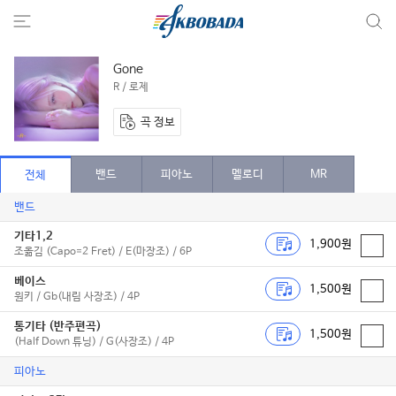
Gone
R / 로제
곡 정보
밴드
피아노
멜로디
MR
전체
밴드
기타1,2
1,900원
조옮김 (Capo=2 Fret) / E(마장조) / 6P
베이스
1,500원
원키 / Gb(내림 사장조) / 4P
통기타 (반주편곡)
1,500원
(Half Down 튜닝) / G(사장조) / 4P
피아노