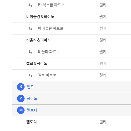
Eb색소폰 파트보
악보
원키
악보
원키
바이올린&피아노
바이올린 파트보
악보
원키
악보
원키
비올라&피아노
비올라 파트보
악보
원키
악보
원키
첼로&피아노
첼로 파트보
악보
원키
B
밴드
P
피아노
M
멜로디
악보
원키
멜로디