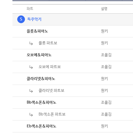
파트
설명
S
독주악기
악보
원키
플룻&피아노
플룻 파트보
악보
원키
악보
조옮김
오보에&피아노
오보에 파트보
악보
조옮김
악보
원키
클라리넷&피아노
클라리넷 파트보
악보
원키
악보
조옮김
Bb색소폰&피아노
Bb색소폰 파트보
악보
조옮김
악보
원키
Eb색소폰&피아노