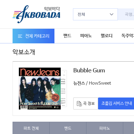
전체
밴드
피아노
멜로디
독주악
전체 카테고리
악보소개
Bubble Gum
악보
/ HowSweet
뉴진스
조옮김 서비스 안내
곡 정보
파트 전체
밴드
피아노