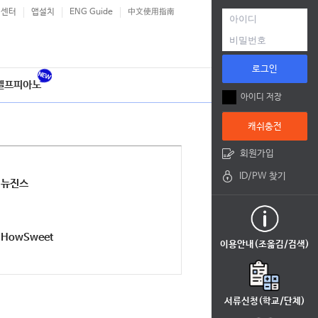
객센터
앱설치
ENG Guide
中文使用指南
로그인
셀프피아노
아이디 저장
캐쉬충전
회원가입
ID/PW 찾기
뉴진스
HowSweet
이용안내(조옮김/검색)
서류신청(학교/단체)