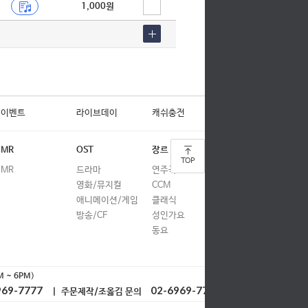
1,000원
이벤트
라이브데이
캐쉬충전
MR
OST
장르
TOP
MR
드라마
연주곡
영화/뮤지컬
CCM
애니메이션/게임
클래식
방송/CF
성인가요
동요
M ~ 6PM
)
969-7777
02-6969-7778
| 주문제작/조옮김 문의