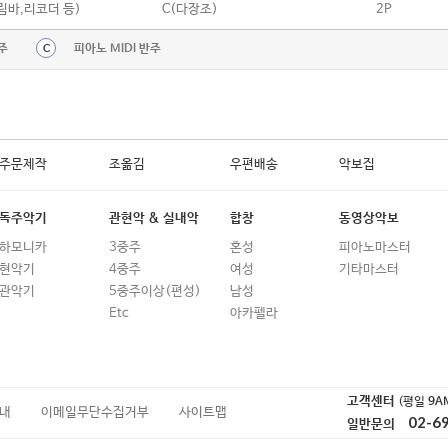
칼림바,리코더 등)
C(다장조)
2P
주
피아노 MIDI 반주
C
주문제작
조옮김
우편배송
악보집
독주악기
관현악 & 실내악
합창
동영상악보
하모니카
3중주
혼성
피아노마스터
현악기
4중주
여성
기타마스터
관악기
5중주이상(편성)
남성
Etc
아카펠라
고객센터
(평일
9A
내
이메일무단수집거부
사이트맵
02-6
일반문의