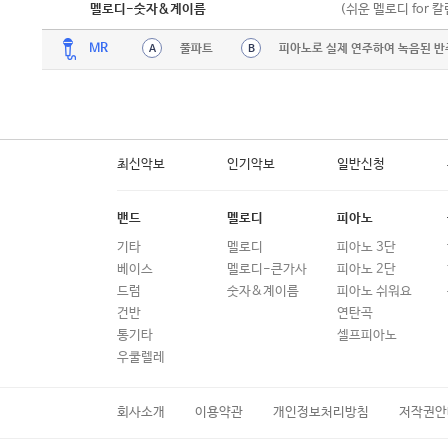
악보
(쉬운 멜로디 for 
멜로디-숫자&계이름
MR
풀파트
피아노로 실제 연주하여 녹음된 반
A
B
최신악보
인기악보
일반신청
밴드
멜로디
피아노
기타
멜로디
피아노 3단
베이스
멜로디-큰가사
피아노 2단
드럼
숫자&계이름
피아노 쉬워요
건반
연탄곡
통기타
셀프피아노
우쿨렐레
회사소개
이용약관
개인정보처리방침
저작권안