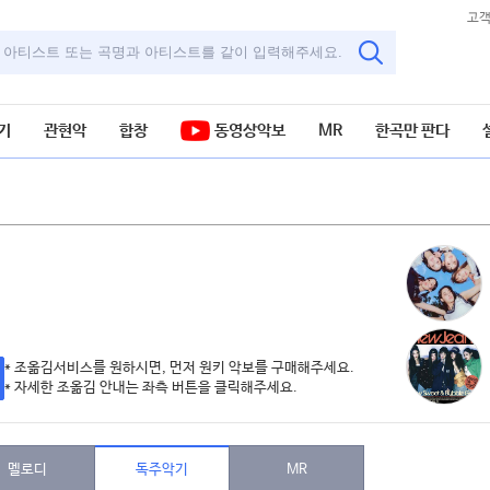
고
기
관현악
합창
동영상악보
MR
한곡만 판다
* 조옮김서비스를 원하시면, 먼저 원키 악보를 구매해주세요.
* 자세한 조옮김 안내는 좌측 버튼을 클릭해주세요.
멜로디
독주악기
MR