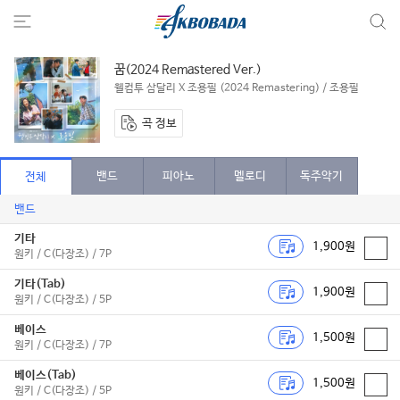
꿈(2024 Remastered Ver.)
웰컴투 삼달리 X 조용필 (2024 Remastering) / 조용필
곡 정보
밴드
피아노
멜로디
독주악기
전체
밴드
기타
1,900원
원키 / C(다장조) / 7P
기타(Tab)
1,900원
원키 / C(다장조) / 5P
베이스
1,500원
원키 / C(다장조) / 7P
베이스(Tab)
1,500원
원키 / C(다장조) / 5P