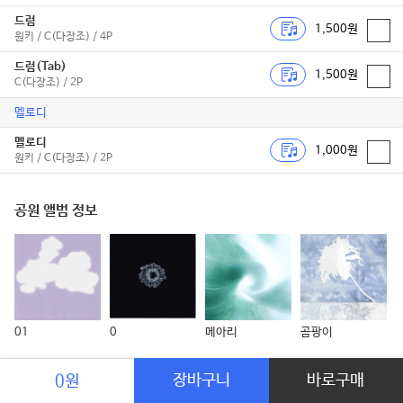
드럼
1,500원
원키 / C(다장조) / 4P
드럼(Tab)
1,500원
C(다장조) / 2P
멜로디
멜로디
1,000원
원키 / C(다장조) / 2P
공원 앨범 정보
01
0
메아리
곰팡이
공원 다른 곡들
장바구니
바로구매
0원