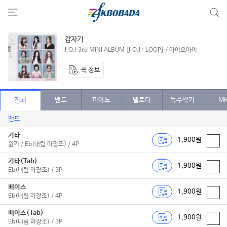
갑자기
I.O.I 3rd MINI ALBUM [I.O.I : LOOP] / 아이오아이
곡 정보
밴드
피아노
멜로디
독주악기
M
전체
밴드
기타
1,900원
원키 / Eb(내림 마장조) / 4P
기타(Tab)
1,900원
Eb(내림 마장조) / 3P
베이스
1,900원
Eb(내림 마장조) / 4P
베이스(Tab)
1,900원
Eb(내림 마장조) / 3P