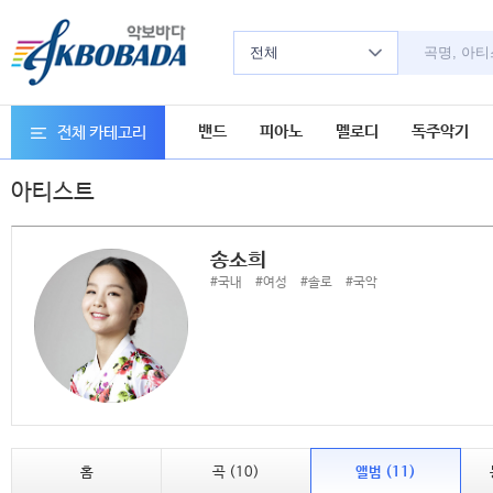
전체
밴드
피아노
멜로디
독주악기
전체 카테고리
아티스트
송소희
#국내
#여성
#솔로
#국악
홈
곡 (10)
앨범 (11)