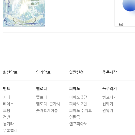
최신악보
인기악보
일반신청
주문제작
밴드
멜로디
피아노
독주악기
기타
멜로디
피아노 3단
하모니카
베이스
멜로디-큰가사
피아노 2단
현악기
드럼
숫자&계이름
피아노 쉬워요
관악기
건반
연탄곡
통기타
셀프피아노
우쿨렐레