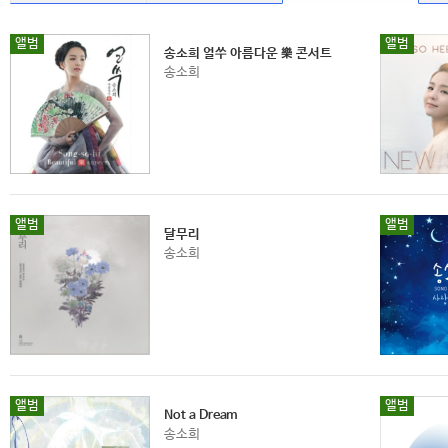
앨범
앨범
송소희 얼쑤 아름다운 樂 콘서트
송소희
앨범
앨범
달무리
송소희
앨범
앨범
Not a Dream
송소희