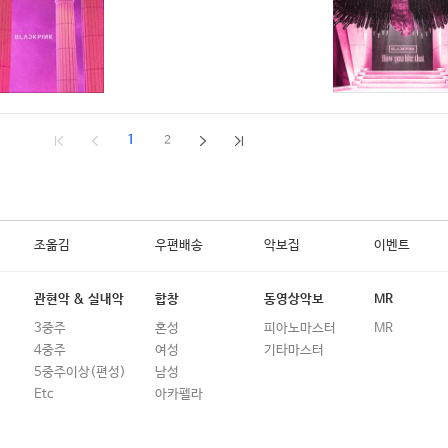
1
2
조옮김
우편배송
악보집
이벤트
관현악 & 실내악
합창
동영상악보
MR
3중주
혼성
피아노마스터
MR
4중주
여성
기타마스터
5중주이상(편성)
남성
Etc
아카펠라