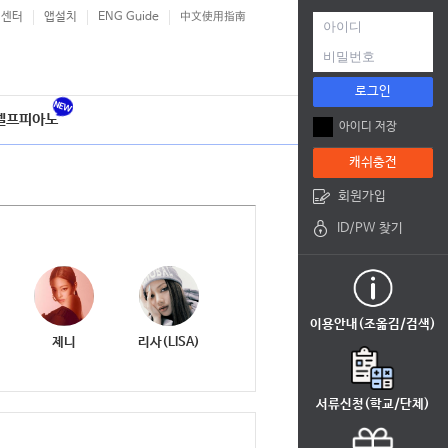
객센터
앱설치
ENG Guide
中文使用指南
로그인
셀프피아노
아이디 저장
캐쉬충전
회원가입
ID/PW 찾기
이용안내(조옮김/검색)
제니
리사(LISA)
서류신청(학교/단체)