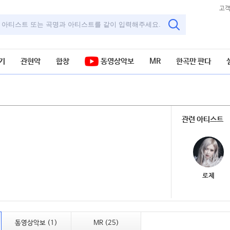
고
기
관현악
합창
동영상악보
MR
한곡만 판다
관련 아티스트
로제
동영상악보 (1)
MR (25)