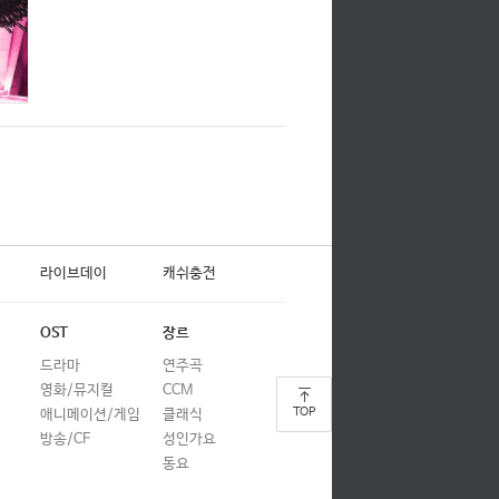
라이브데이
캐쉬충전
OST
장르
드라마
연주곡
영화/뮤지컬
CCM
TOP
애니메이션/게임
클래식
방송/CF
성인가요
동요