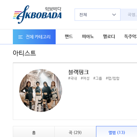
전체
밴드
피아노
멜로디
독주악
전체 카테고리
아티스트
블랙핑크
#국내
#여성
#그룹
#랩/힙합
홈
곡 (29)
앨범 (13)