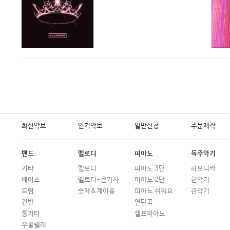
최신악보
인기악보
일반신청
주문제작
밴드
멜로디
피아노
독주악기
기타
멜로디
피아노 3단
하모니카
베이스
멜로디-큰가사
피아노 2단
현악기
드럼
숫자&계이름
피아노 쉬워요
관악기
건반
연탄곡
통기타
셀프피아노
우쿨렐레