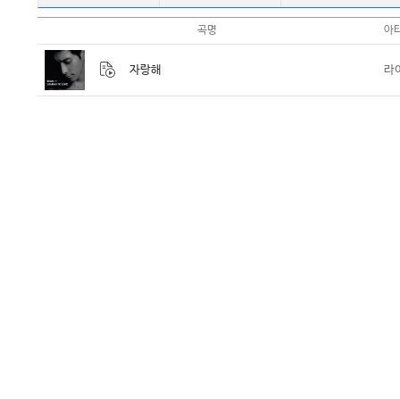
곡명
아
자랑해
라