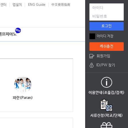
객센터
앱설치
ENG Guide
中文使用指南
로그인
셀프피아노
아이디 저장
캐쉬충전
회원가입
ID/PW 찾기
이용안내(조옮김/검색)
파란(Paran)
서류신청(학교/단체)