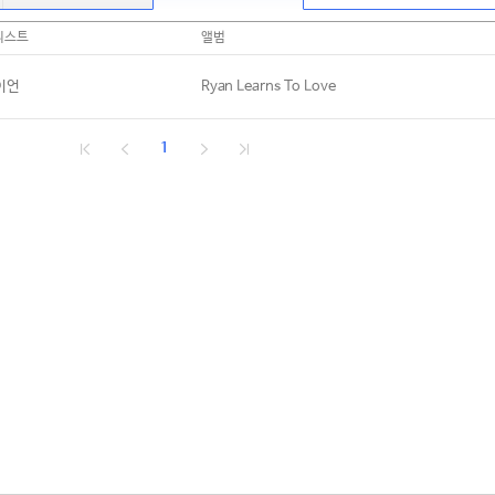
티스트
앨범
이언
Ryan Learns To Love
1