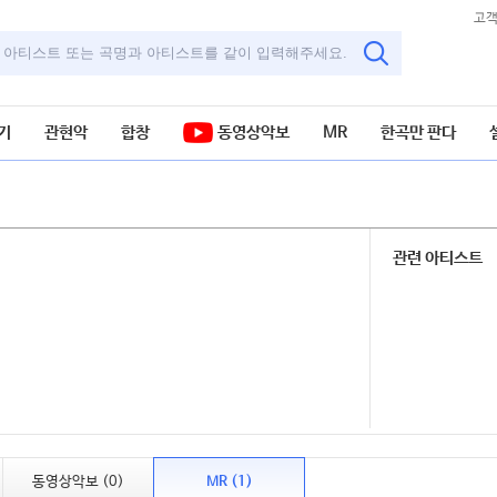
고
기
관현악
합창
동영상악보
MR
한곡만 판다
관련 아티스트
동영상악보 (0)
MR (1)