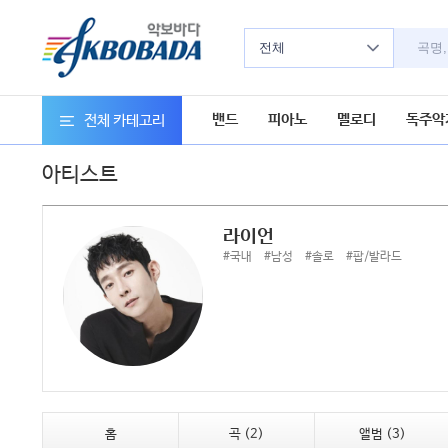
전체
밴드
피아노
멜로디
독주악
전체 카테고리
아티스트
라이언
#국내
#남성
#솔로
#팝/발라드
홈
곡 (2)
앨범 (3)