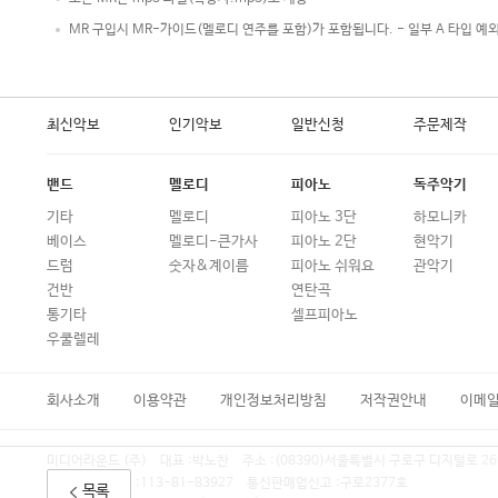
MR 구입시 MR-가이드(멜로디 연주를 포함)가 포함됩니다. - 일부 A 타입 예
최신악보
인기악보
일반신청
주문제작
밴드
멜로디
피아노
독주악기
기타
멜로디
피아노 3단
하모니카
베이스
멜로디-큰가사
피아노 2단
현악기
드럼
숫자&계이름
피아노 쉬워요
관악기
건반
연탄곡
통기타
셀프피아노
우쿨렐레
회사소개
이용약관
개인정보처리방침
저작권안내
이메
미디어라운드 (주)
대표 :
박노찬
주소 :
(08390)서울특별시 구로구 디지털로 26
사업자등록번호 :
113-81-83927
통신판매업신고 :
구로2377호
목록