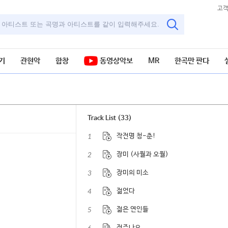
고
기
관현악
합창
동영상악보
MR
한곡만 판다
Track List (33)
1
작전명 청-춘!
2
장미 (사월과 오월)
3
장미의 미소
4
젊었다
5
젊은 연인들
정주나요