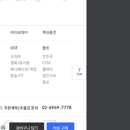
합창
합창
합창
라이브데이
캐쉬충전
합창
합창
OST
장르
드라마
연주곡
합창
영화/뮤지컬
CCM
합창
애니메이션/게임
클래식
TOP
방송/CF
성인가요
합창
동요
합창
합창
02-6969-7778
| 주문제작/조옮김 문의
합창
합창
0
원
장바구니 담기
바로 구매