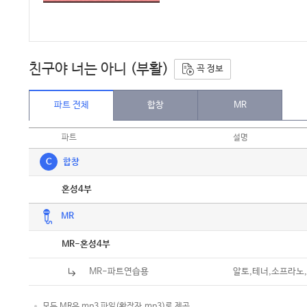
친구야 너는 아니 (부활)
곡 정보
파트 전체
합창
MR
파트
설명
C
합창
악보
혼성4부
MR
악보
MR-혼성4부
MR-파트연습용
알토,테너,소프라노
모든 MR은 mp3 파일(확장자.mp3)로 제공