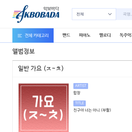
전체
밴드
피아노
멜로디
독주악
전체 카테고리
앨범정보
일반 가요 (ㅈ~ㅊ)
ARTIST
합창
TITLE
친구야 너는 아니 (부활)