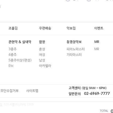
19
좋은 밤 좋은 꿈 (너드커넥션)
외
20
좋을텐데
21
좋지 아니한가
조옮김
우편배송
악보집
이벤트
22
중화반점
23
지켜요 작은 기본 (법사랑 캠페인송)
관현악 & 실내악
합창
동영상악보
MR
3중주
혼성
피아노마스터
MR
24
집밥 (여행스케치)
4중주
여성
기타마스터
25
철망 앞에서
5중주이상(편성)
남성
Etc
아카펠라
26
청개구리 (김보경)
27
청혼 (이소라)
28
출발 (김동률)
고객센터
(평일
9AM ~ 6PM
)
일무단수집거부
사이트맵
02-6969-7777
일반문의
29
친구 (담소네공방)
길 123 지플러스타워 1505
30
친구 (안재욱)
TOTAL