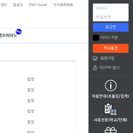
객센터
앱설치
ENG Guide
中文使用指南
로그인
셀프피아노
아이디 저장
캐쉬충전
회원가입
ID/PW 찾기
합창
합창
이용안내(조옮김/검색)
합창
합창
서류신청(학교/단체)
합창
합창