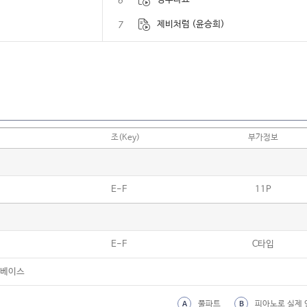
6
7
제비처럼 (윤승희)
8
제주도의 푸른 밤
9
조율 (한영애)
10
조조할인 (이문세)
11
졸업 (달담)
조(Key)
부가정보
12
졸업 (박진영)
13
졸업 (서영은)
E-F
11P
14
졸업 (전람회)
15
졸업하는 날 (아이유)
E-F
C타입
16
좋겠다 (스윗소로우)
17
좋다 (데이브레이크)
,베이스
18
좋은 날 (아이유)
풀파트
피아노로 실제 
A
B