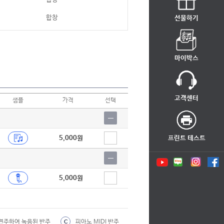
합창
선물하기
합창
합창
마이박스
합창
합창
고객센터
샘플
가격
선택
합창
합창
5,000원
프린트 테스트
합창
합창
5,000원
합창
합창
합창
연주하여 녹음된 반주
피아노 MIDI 반주
C