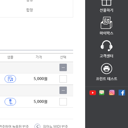
합창
선물하기
합창
합창
마이박스
합창
합창
고객센터
샘플
가격
선택
합창
합창
5,000원
프린트 테스트
합창
합창
5,000원
합창
합창
합창
연주하여 녹음된 반주
피아노 MIDI 반주
C