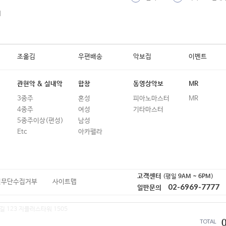
19
보라빛 향기
외
20
보물 (자전거 탄 풍경)
21
봄바람 (이문세)
조옮김
우편배송
악보집
이벤트
22
봄봄봄 (로이킴)
23
봄이 좋냐?? (10cm)
관현악 & 실내악
합창
동영상악보
MR
3중주
혼성
피아노마스터
MR
24
봉숙이 (장미여관)
4중주
여성
기타마스터
25
붉은 노을 (이문세)
5중주이상(편성)
남성
Etc
아카펠라
26
비밀의 화원
27
비상 (임재범)
28
비처럼 음악처럼 (김현식)
고객센터
(평일
9AM ~ 6PM
)
일무단수집거부
사이트맵
02-6969-7777
일반문의
29
삐딱하게
길 123 지플러스타워 1505
TOTAL