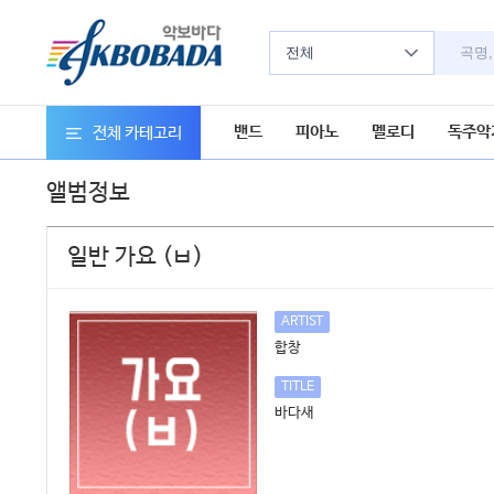
전체
밴드
피아노
멜로디
독주악
전체 카테고리
앨범정보
일반 가요 (ㅂ)
ARTIST
합창
TITLE
바다새