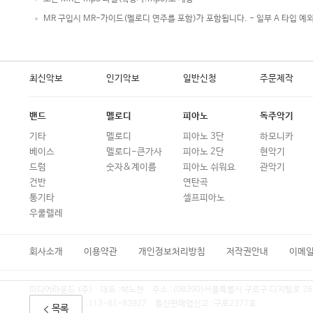
MR 구입시 MR-가이드(멜로디 연주를 포함)가 포함됩니다. - 일부 A 타입 예
최신악보
인기악보
일반신청
주문제작
밴드
멜로디
피아노
독주악기
기타
멜로디
피아노 3단
하모니카
베이스
멜로디-큰가사
피아노 2단
현악기
드럼
숫자&계이름
피아노 쉬워요
관악기
건반
연탄곡
통기타
셀프피아노
우쿨렐레
회사소개
이용약관
개인정보처리방침
저작권안내
이메
미디어라운드 (주)
대표 :
박노찬
주소 :
(08390)서울특별시 구로구 디지털로 26
사업자등록번호 :
113-81-83927
통신판매업신고 :
구로2377호
목록