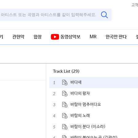
고
기
관현악
합창
동영상악보
MR
한곡만 판다
Track List (29)
1
바다새
2
바다의 왕자
3
바람아 멈추어다오
4
바람의 노래
5
바람이 분다 (이소라)
바람이 불어오는 곳 (김광석)