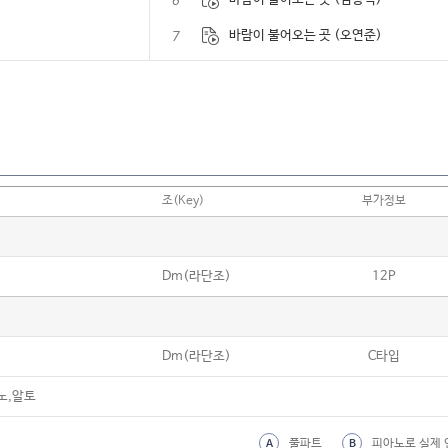
6
7
바람이 불어오는 곳 (오연준)
8
바보에게 바보가
9
밤양갱
10
밤편지 (아이유)
11
밤하늘의 별을 (경서 Ver.)
조(Key)
부가정보
12
배웅 (윤종신)
13
버블송 (버블시스터즈)
Dm(라단조)
12P
14
버스 안에서 (자자)
15
벚꽃 엔딩 (버스커 버스커)
Dm(라단조)
C타입
16
변진섭 메들리
17
별처럼 (케이윌)
노,알토
18
보고 싶다 (김범수)
풀파트
피아노로 실제 
A
B