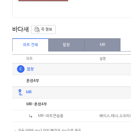
바다새
곡 정보
파트 전체
합창
MR
파트
설명
C
합창
악보
혼성4부
MR
악보
MR-혼성4부
MR-파트연습용
베이스,테너,소프라
모든 MR은 mp3 파일(확장자.mp3)로 제공