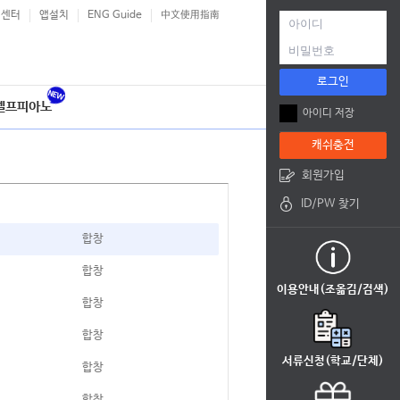
객센터
앱설치
ENG Guide
中文使用指南
로그인
셀프피아노
아이디 저장
캐쉬충전
회원가입
ID/PW 찾기
합창
합창
이용안내(조옮김/검색)
합창
합창
서류신청(학교/단체)
합창
합창