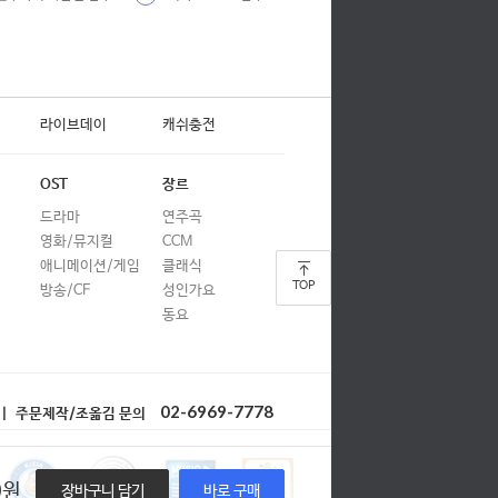
합창
합창
합창
라이브데이
캐쉬충전
합창
합창
OST
장르
드라마
연주곡
합창
영화/뮤지컬
CCM
합창
애니메이션/게임
클래식
TOP
방송/CF
성인가요
합창
동요
합창
합창
02-6969-7778
| 주문제작/조옮김 문의
합창
0
원
장바구니 담기
바로 구매