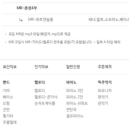
악보
MR-혼성4부
MR-파트연습용
테너,알토,소프라노,베이
모든 MR은 mp3 파일(확장자.mp3)로 제공
MR 구입시 MR-가이드(멜로디 연주를 포함)가 포함됩니다. - 일부 A 타입 예외
최신악보
인기악보
일반신청
주문제작
밴드
멜로디
피아노
독주악기
기타
멜로디
피아노 3단
하모니카
베이스
멜로디-큰가사
피아노 2단
현악기
드럼
숫자&계이름
피아노 쉬워요
관악기
건반
연탄곡
통기타
셀프피아노
우쿨렐레