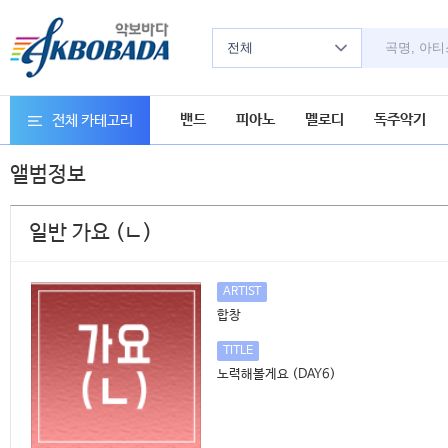
전체
밴드
피아노
멜로디
독주악기
전체 카테고리
앨범정보
일반 가요 (ㄴ)
ARTIST
합창
TITLE
노력해볼게요 (DAY6)