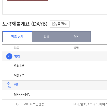
노력해볼게요 (DAY6)
곡 정보
파트 전체
합창
MR
파트
설명
C
합창
악보
혼성4부
악보
여성2부
MR
악보
MR-혼성4부
MR-파트연습용
테너,알토,소프라노,베이