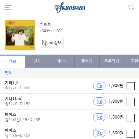
신호등
신호등 / 이무진
곡 정보
밴드
피아노
멜로디
독주악기
관현
전체
밴드
기타1,2
1,900원
원키 / B-D / 8P
기타(Tab)
1,900원
원키 / B-D / 5P
베이스
1,500원
원키 (5현) / B-D / 5P
베이스
1,500원
원키 / B-D / 5P