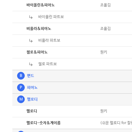
악보
조옮김
바이올린&피아노
바이올린 파트보
악보
악보
조옮김
비올라&피아노
비올라 파트보
악보
악보
원키
첼로&피아노
첼로 파트보
악보
B
밴드
P
피아노
M
멜로디
악보
원키
멜로디
악보
(쉬운 멜로디 for 
멜로디-숫자&계이름