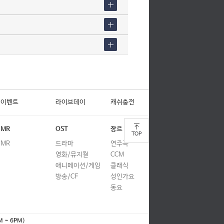
이벤트
라이브데이
캐쉬충전
MR
OST
장르
TOP
MR
드라마
연주곡
영화/뮤지컬
CCM
애니메이션/게임
클래식
방송/CF
성인가요
동요
M ~ 6PM
)