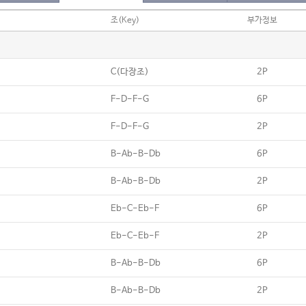
조(Key)
부가정보
C(다장조)
2P
F-D-F-G
6P
F-D-F-G
2P
B-Ab-B-Db
6P
B-Ab-B-Db
2P
Eb-C-Eb-F
6P
Eb-C-Eb-F
2P
B-Ab-B-Db
6P
B-Ab-B-Db
2P