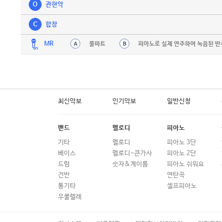
O
관현악
C
합창
MR
풀파트
피아노로 실제 연주하여 녹음된 반
A
B
최신악보
인기악보
일반신청
밴드
멜로디
피아노
기타
멜로디
피아노 3단
베이스
멜로디-큰가사
피아노 2단
드럼
숫자&계이름
피아노 쉬워요
건반
연탄곡
통기타
셀프피아노
우쿨렐레