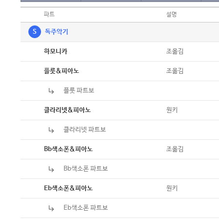
파트
설명
S
독주악기
악보
조옮김
하모니카
악보
조옮김
플룻&피아노
플룻 파트보
악보
악보
원키
클라리넷&피아노
클라리넷 파트보
악보
악보
조옮김
Bb색소폰&피아노
Bb색소폰 파트보
악보
악보
원키
Eb색소폰&피아노
Eb색소폰 파트보
악보