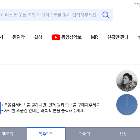
고
기
관현악
합창
동영상악보
MR
한곡만 판다
* 조옮김서비스를 원하시면, 먼저 원키 악보를 구매해주세요.
* 자세한 조옮김 안내는 좌측 버튼을 클릭해주세요.
멜로디
독주악기
관현악
합창