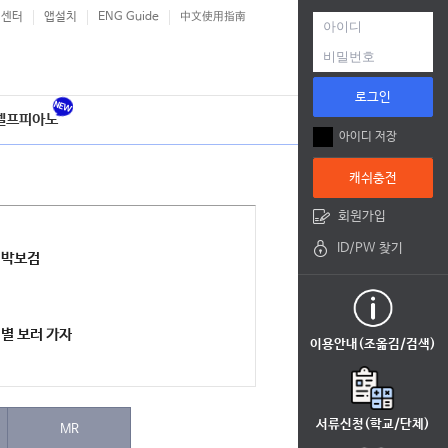
객센터
앱설치
ENG Guide
中文使用指南
로그인
셀프피아노
아이디 저장
캐쉬충전
회원가입
ID/PW 찾기
박보검
별 보러 가자
이용안내(조옮김/검색)
서류신청(학교/단체)
MR