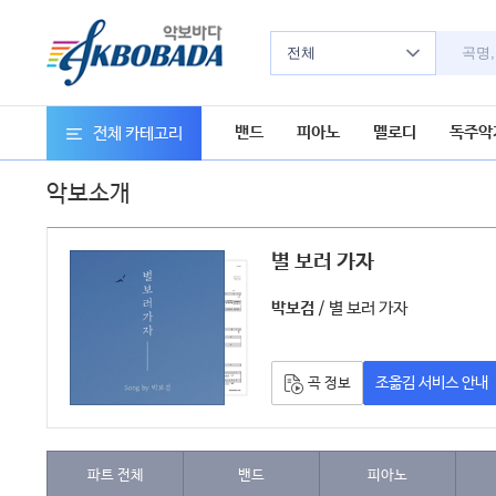
전체
밴드
피아노
멜로디
독주악
전체 카테고리
악보소개
별 보러 가자
악보
/ 별 보러 가자
박보검
조옮김 서비스 안내
곡 정보
파트 전체
밴드
피아노