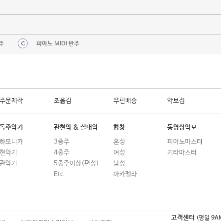
주
피아노 MIDI 반주
C
주문제작
조옮김
우편배송
악보집
독주악기
관현악 & 실내악
합창
동영상악보
하모니카
3중주
혼성
피아노마스터
현악기
4중주
여성
기타마스터
관악기
5중주이상(편성)
남성
Etc
아카펠라
고객센터
(평일
9A