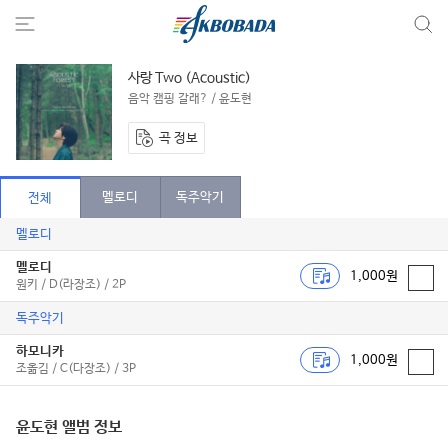
사랑 Two (Acoustic)
음악 캠핑 갈래? / 윤도현
곡 정보
멜로디
독주악기
전체
멜로디
멜로디
1,000원
원키 / D(라장조) / 2P
독주악기
하모니카
1,000원
조옮김 / C(다장조) / 3P
윤도현 앨범 정보