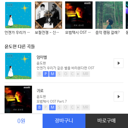
언젠가 우리가 같은 별을 바라본다면 OST
보컬전쟁 - 신의 목소리
모범택시 OST Part.7
음악 캠핑 갈래?
윤도현 다른 곡들
엄마별
윤도현
언젠가 우리가 같은 별을 바라본다면 OST
B
P
M
S
O
C
MR
귀로
윤도현
모범택시 OST Part.7
B
P
M
S
O
C
MR
장바구니
바로구매
0원
빗소리