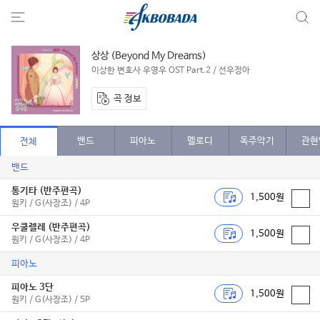
상상 (Beyond My Dreams)
이상한 변호사 우영우 OST Part.2 / 선우정아
곡 정보
밴드
피아노
멜로디
독주악기
관현
전체
밴드
통기타 (반주편곡)
1,500원
원키 / G(사장조) / 4P
우쿨렐레 (반주편곡)
1,500원
원키 / G(사장조) / 4P
피아노
피아노 3단
1,500원
원키 / G(사장조) / 5P