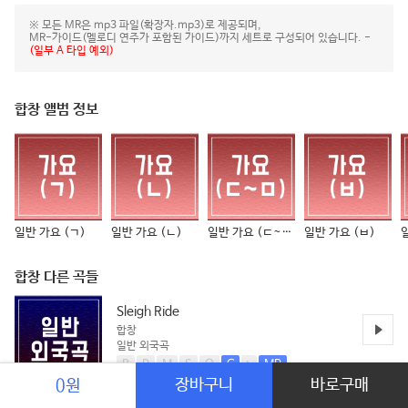
※ 모든 MR은 mp3 파일(확장자.mp3)로 제공되며,
MR-가이드(멜로디 연주가 포함된 가이드)까지 세트로 구성되어 있습니다. -
(일부 A 타입 예외)
합창 앨범 정보
일반 가요 (ㄱ)
일반 가요 (ㄴ)
일반 가요 (ㄷ~ㅁ)
일반 가요 (ㅂ)
합창 다른 곡들
Sleigh Ride
합창
일반 외국곡
B
P
M
S
O
C
MR
장바구니
바로구매
0원