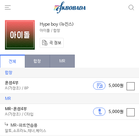
Hype boy (뉴진스)
아이돌 / 합창
곡 정보
합창
MR
전체
합창
혼성4부
5,000원
A(가장조) / 8P
MR
MR-혼성4부
5,000원
A(가장조) / C타입
MR-파트연습용
알토,소프라노,테너,베이스