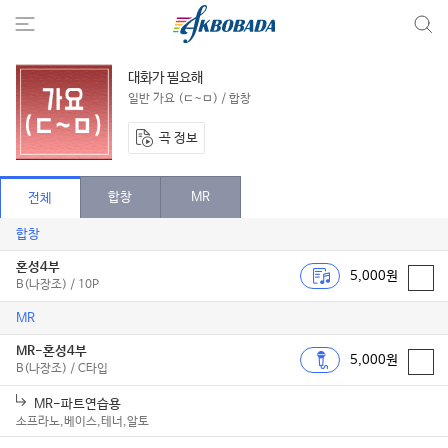
대화가 필요해
일반 가요 (ㄷ~ㅁ) / 합창
곡 정보
합창
MR
전체
합창
혼성4부
5,000원
B(나장조) / 10P
MR
MR-혼성4부
5,000원
B(나장조) / C타입
MR-파트연습용
소프라노,베이스,테너,알토