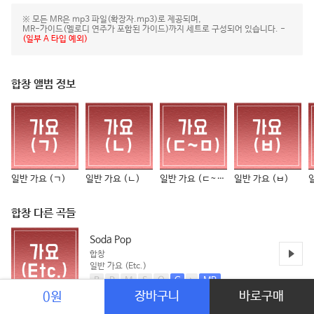
※ 모든 MR은 mp3 파일(확장자.mp3)로 제공되며,
MR-가이드(멜로디 연주가 포함된 가이드)까지 세트로 구성되어 있습니다. -
(일부 A 타입 예외)
합창 앨범 정보
일반 가요 (ㄱ)
일반 가요 (ㄴ)
일반 가요 (ㄷ~ㅁ)
일반 가요 (ㅂ)
합창 다른 곡들
Soda Pop
합창
일반 가요 (Etc.)
B
P
M
S
O
C
MR
장바구니
바로구매
0원