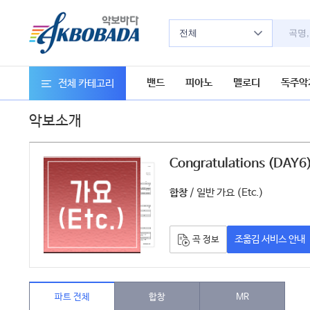
전체
밴드
피아노
멜로디
독주악
전체 카테고리
악보소개
Congratulations (DAY6
/ 일반 가요 (Etc.)
합창
조옮김 서비스 안내
곡 정보
파트 전체
합창
MR