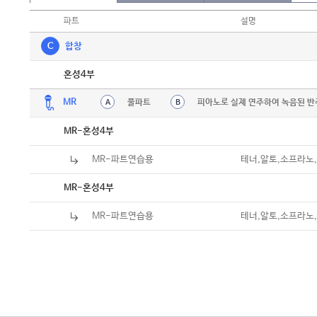
파트
설명
C
합창
악보
혼성4부
MR
풀파트
피아노로 실제 연주하여 녹음된 반
A
B
MR-혼성4부
MR-파트연습용
테너,알토,소프라노,A
MR-혼성4부
MR-파트연습용
테너,알토,소프라노,A