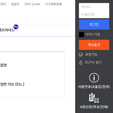
객센터
앱설치
ENG Guide
中文使用指南
로그인
셀프피아노
아이디 저장
캐쉬충전
회원가입
ID/PW 찾기
합창
일반 가요 (Etc.)
이용안내(조옮김/검색)
서류신청(학교/단체)