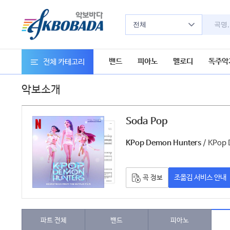
전체
밴드
피아노
멜로디
독주악
전체 카테고리
악보소개
Soda Pop
악보
/ KPop 
KPop Demon Hunters
조옮김 서비스 안내
곡 정보
파트 전체
밴드
피아노