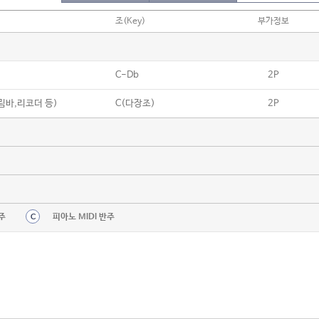
조(Key)
부가정보
C-Db
2P
칼림바,리코더 등)
C(다장조)
2P
주
피아노 MIDI 반주
C