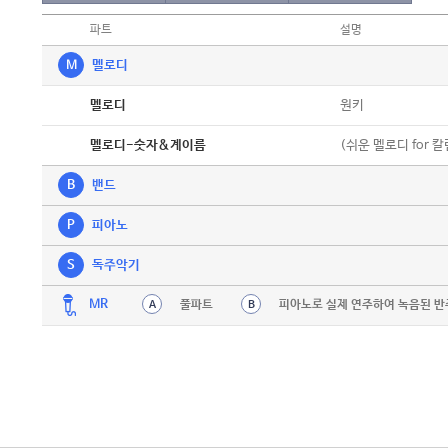
파트
설명
M
멜로디
악보
원키
멜로디
악보
(쉬운 멜로디 for 
멜로디-숫자&계이름
B
밴드
P
피아노
S
독주악기
MR
풀파트
피아노로 실제 연주하여 녹음된 반
A
B