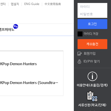
객센터
앱설치
ENG Guide
中文使用指南
로그인
셀프피아노
아이디 저장
캐쉬충전
회원가입
ID/PW 찾기
KPop Demon Hunters
KPop Demon Hunters (Soundtrack from the Netflix Film)
이용안내(조옮김/검색)
서류신청(학교/단체)