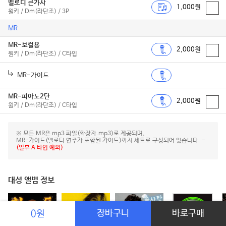
멜로디 큰가사
1,000원
원키 / Dm(라단조) / 3P
MR
MR-보컬용
2,000원
원키 / Dm(라단조) / C타입
MR-가이드
MR-피아노2단
2,000원
원키 / Dm(라단조) / C타입
※ 모든 MR은 mp3 파일(확장자.mp3)로 제공되며,
MR-가이드(멜로디 연주가 포함된 가이드)까지 세트로 구성되어 있습니다. -
(일부 A 타입 예외)
대성 앨범 정보
장바구니
바로구매
0원