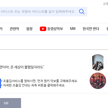
고
기
관현악
합창
동영상악보
MR
한곡만 판다
난 네 편이야, 온 세상이 불협일지라도'
* 조옮김서비스를 원하시면, 먼저 원키 악보를 구매해주세요.
* 자세한 조옮김 안내는 좌측 버튼을 클릭해주세요.
MR