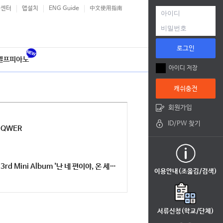
객센터
앱설치
ENG Guide
中文使用指南
로그인
셀프피아노
아이디 저장
캐쉬충전
회원가입
ID/PW 찾기
QWER
3rd Mini Album '난 네 편이야, 온 세상이 불협일지라도'
이용안내(조옮김/검색)
서류신청(학교/단체)