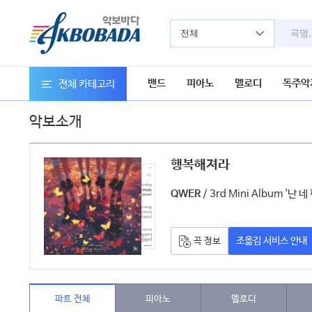
전체
밴드
피아노
멜로디
독주악
전체 카테고리
악보소개
행복해져라
악보
/ 3rd Mini Album '
QWER
조옮김 서비스 안내
곡 정보
파트 전체
피아노
멜로디