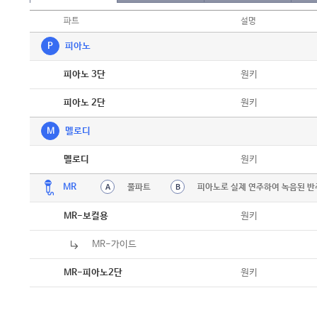
파트
설명
P
피아노
악보
원키
피아노 3단
악보
원키
피아노 2단
M
멜로디
악보
원키
멜로디
MR
풀파트
피아노로 실제 연주하여 녹음된 반
A
B
원키
MR-보컬용
MR-가이드
원키
MR-피아노2단