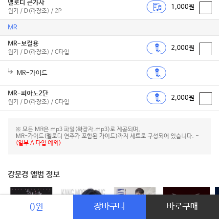
멜로디 큰가사
1,000원
원키 / D(라장조) / 2P
MR
MR-보컬용
2,000원
원키 / D(라장조) / C타입
MR-가이드
MR-피아노2단
2,000원
원키 / D(라장조) / C타입
※ 모든 MR은 mp3 파일(확장자.mp3)로 제공되며,
MR-가이드(멜로디 연주가 포함된 가이드)까지 세트로 구성되어 있습니다. -
(일부 A 타입 예외)
강문경 앨범 정보
장바구니
바로구매
0원