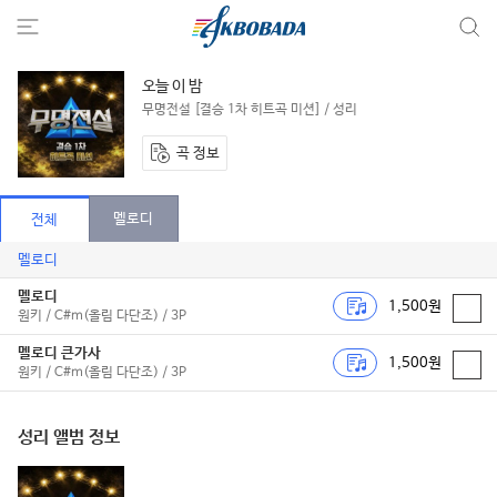
오늘 이 밤
무명전설 [결승 1차 히트곡 미션] / 성리
곡 정보
멜로디
전체
멜로디
멜로디
1,500원
원키 / C#m(올림 다단조) / 3P
멜로디 큰가사
1,500원
원키 / C#m(올림 다단조) / 3P
성리 앨범 정보