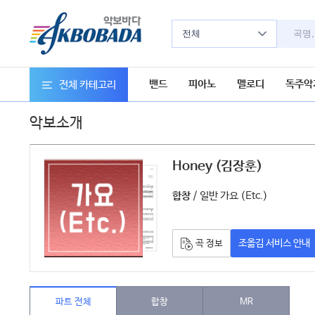
전체
밴드
피아노
멜로디
독주악
전체 카테고리
악보소개
Honey (김장훈)
악보
/ 일반 가요 (Etc.)
합창
조옮김 서비스 안내
곡 정보
파트 전체
합창
MR