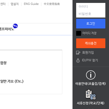
객센터
앱설치
ENG Guide
中文使用指南
로그인
셀프피아노
아이디 저장
캐쉬충전
회원가입
ID/PW 찾기
합창
일반 가요 (Etc.)
이용안내(조옮김/검색)
서류신청(학교/단체)