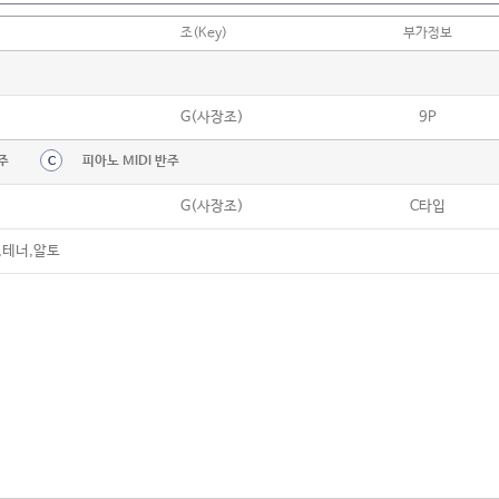
조(Key)
부가정보
G(사장조)
9P
주
피아노 MIDI 반주
C
G(사장조)
C타입
,테너,알토