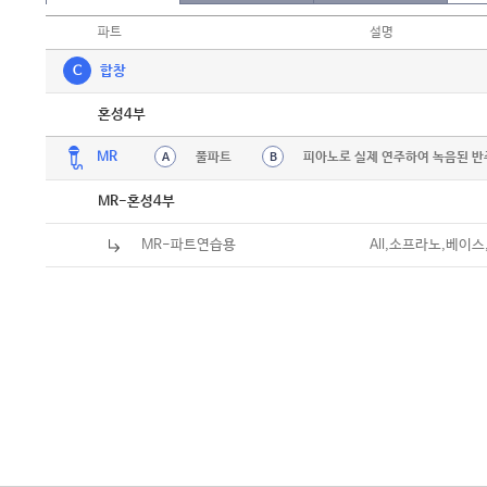
파트
설명
C
합창
악보
혼성4부
MR
풀파트
피아노로 실제 연주하여 녹음된 반
A
B
MR-혼성4부
MR-파트연습용
All,소프라노,베이스