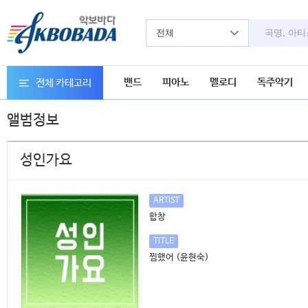
전체
밴드
피아노
멜로디
독주악기
전체 카테고리
앨범정보
성인가요
ARTIST
합창
TITLE
찜했어 (윤현숙)