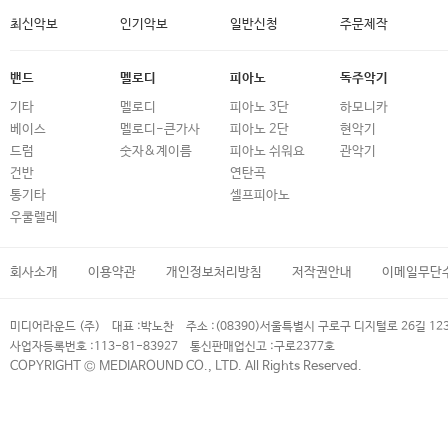
최신악보
인기악보
일반신청
주문제작
밴드
멜로디
피아노
독주악기
기타
멜로디
피아노 3단
하모니카
베이스
멜로디-큰가사
피아노 2단
현악기
드럼
숫자&계이름
피아노 쉬워요
관악기
건반
연탄곡
통기타
셀프피아노
우쿨렐레
회사소개
이용약관
개인정보처리방침
저작권안내
이메일무단
미디어라운드 (주)
대표 :
박노찬
주소 :
(08390)서울특별시 구로구 디지털로 26길 12
사업자등록번호 :
113-81-83927
통신판매업신고 :
구로2377호
COPYRIGHT © MEDIAROUND CO., LTD. All Rights Reserved.