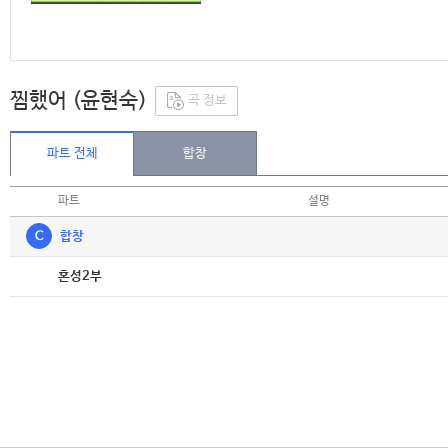
찜했어 (윤현숙)
곡 정보
파트 전체
합창
파트
설명
C
합창
악보
혼성2부