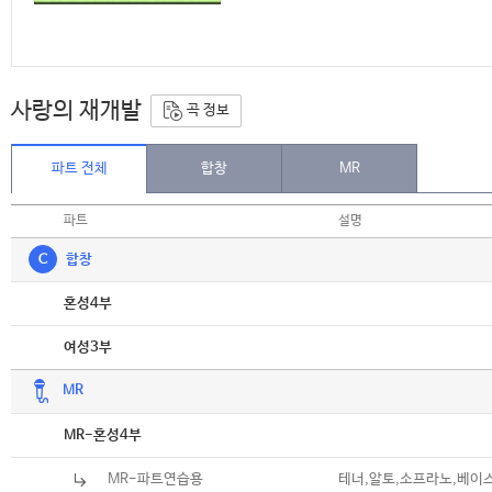
사랑의 재개발
곡 정보
파트 전체
합창
MR
파트
설명
C
합창
악보
혼성4부
악보
여성3부
MR
악보
MR-혼성4부
MR-파트연습용
테너,알토,소프라노,베이