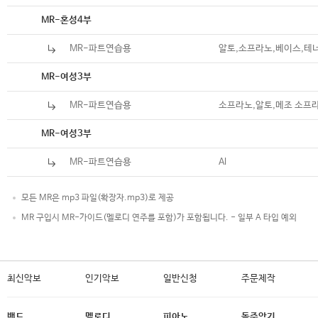
악보
MR-혼성4부
MR-파트연습용
알토,소프라노,베이스,테
악보
MR-여성3부
MR-파트연습용
소프라노,알토,메조 소프
악보
MR-여성3부
MR-파트연습용
Al
모든 MR은 mp3 파일(확장자.mp3)로 제공
MR 구입시 MR-가이드(멜로디 연주를 포함)가 포함됩니다. - 일부 A 타입 예외
최신악보
인기악보
일반신청
주문제작
밴드
멜로디
피아노
독주악기