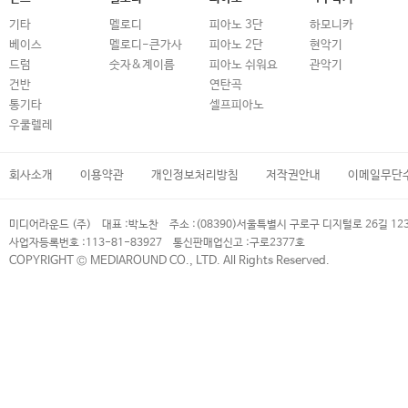
기타
멜로디
피아노 3단
하모니카
베이스
멜로디-큰가사
피아노 2단
현악기
드럼
숫자&계이름
피아노 쉬워요
관악기
건반
연탄곡
통기타
셀프피아노
우쿨렐레
회사소개
이용약관
개인정보처리방침
저작권안내
이메일무단
미디어라운드 (주)
대표 :
박노찬
주소 :
(08390)서울특별시 구로구 디지털로 26길 12
사업자등록번호 :
113-81-83927
통신판매업신고 :
구로2377호
COPYRIGHT © MEDIAROUND CO., LTD. All Rights Reserved.