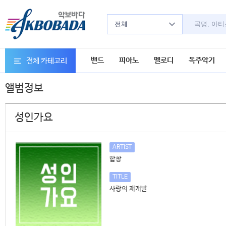
전체
밴드
피아노
멜로디
독주악기
전체 카테고리
앨범정보
성인가요
ARTIST
합창
TITLE
사랑의 재개발