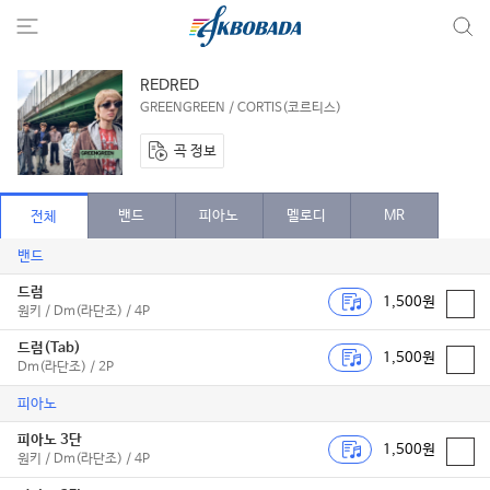
REDRED
GREENGREEN / CORTIS(코르티스)
곡 정보
밴드
피아노
멜로디
MR
전체
밴드
드럼
1,500원
원키 / Dm(라단조) / 4P
드럼(Tab)
1,500원
Dm(라단조) / 2P
피아노
피아노 3단
1,500원
원키 / Dm(라단조) / 4P