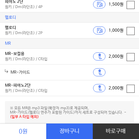
피아노 2단
1,500원
원키 / Dm(라단조) / 4P
멜로디
멜로디
1,000원
원키 / Dm(라단조) / 2P
MR
MR-보컬용
2,000원
원키 / Dm(라단조) / C타입
MR-가이드
MR-피아노2단
2,000원
원키 / Dm(라단조) / C타입
※ 모든 MR은 mp3 파일(확장자.mp3)로 제공되며,
MR-가이드(멜로디 연주가 포함된 가이드)까지 세트로 구성되어 있습니다. -
(일부 A 타입 예외)
장바구니
바로구매
0원
CORTIS(코르티스) 앨범 정보