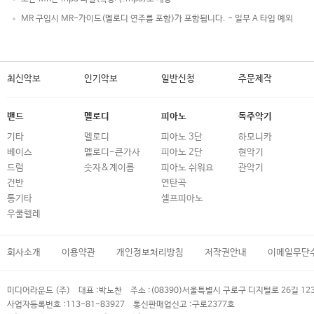
MR 구입시 MR-가이드(멜로디 연주를 포함)가 포함됩니다. - 일부 A 타입 예외
최신악보
인기악보
일반신청
주문제작
밴드
멜로디
피아노
독주악기
기타
멜로디
피아노 3단
하모니카
베이스
멜로디-큰가사
피아노 2단
현악기
드럼
숫자&계이름
피아노 쉬워요
관악기
건반
연탄곡
통기타
셀프피아노
우쿨렐레
회사소개
이용약관
개인정보처리방침
저작권안내
이메일무단
미디어라운드 (주)
대표 :
박노찬
주소 :
(08390)서울특별시 구로구 디지털로 26길 12
사업자등록번호 :
113-81-83927
통신판매업신고 :
구로2377호