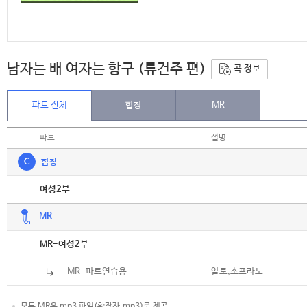
남자는 배 여자는 항구 (류건주 편)
곡 정보
파트 전체
합창
MR
파트
설명
C
합창
악보
여성2부
MR
악보
MR-여성2부
MR-파트연습용
알토,소프라노
모든 MR은 mp3 파일(확장자.mp3)로 제공