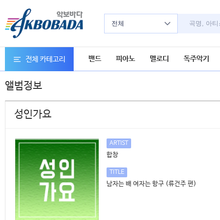
전체
밴드
피아노
멜로디
독주악기
전체 카테고리
앨범정보
성인가요
ARTIST
합창
TITLE
남자는 배 여자는 항구 (류건주 편)