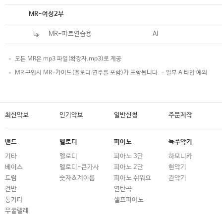
악보
MR-여성2부
MR-파트연습용
Al
모든 MR은 mp3 파일(확장자.mp3)로 제공
MR 구입시 MR-가이드(멜로디 연주를 포함)가 포함됩니다. - 일부 A 타입 예외
최신악보
인기악보
일반신청
주문제작
밴드
멜로디
피아노
독주악기
기타
멜로디
피아노 3단
하모니카
베이스
멜로디-큰가사
피아노 2단
현악기
드럼
숫자&계이름
피아노 쉬워요
관악기
건반
연탄곡
통기타
셀프피아노
우쿨렐레