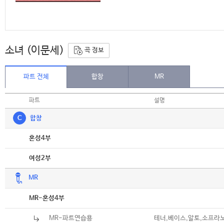
소녀 (이문세)
곡 정보
파트 전체
합창
MR
파트
설명
C
합창
악보
혼성4부
악보
여성2부
MR
악보
MR-혼성4부
MR-파트연습용
테너,베이스,알토,소프라