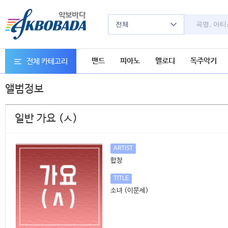
전체
밴드
피아노
멜로디
독주악기
전체 카테고리
앨범정보
일반 가요 (ㅅ)
ARTIST
합창
TITLE
소녀 (이문세)