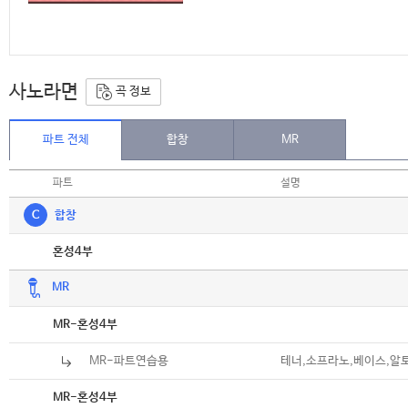
사노라면
곡 정보
파트 전체
합창
MR
파트
설명
C
합창
악보
혼성4부
MR
악보
MR-혼성4부
MR-파트연습용
테너,소프라노,베이스,알
악보
MR-혼성4부