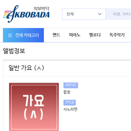
전체
밴드
피아노
멜로디
독주악기
전체 카테고리
앨범정보
일반 가요 (ㅅ)
ARTIST
합창
TITLE
사노라면