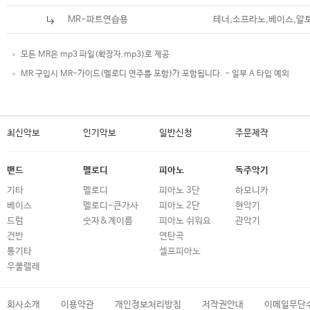
MR-파트연습용
테너,소프라노,베이스,알
모든 MR은 mp3 파일(확장자.mp3)로 제공
MR 구입시 MR-가이드(멜로디 연주를 포함)가 포함됩니다. - 일부 A 타입 예외
최신악보
인기악보
일반신청
주문제작
밴드
멜로디
피아노
독주악기
기타
멜로디
피아노 3단
하모니카
베이스
멜로디-큰가사
피아노 2단
현악기
드럼
숫자&계이름
피아노 쉬워요
관악기
건반
연탄곡
통기타
셀프피아노
우쿨렐레
회사소개
이용약관
개인정보처리방침
저작권안내
이메일무단