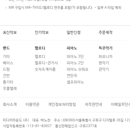
MR 구입시 MR-가이드(멜로디 연주를 포함)가 포함됩니다. - 일부 A 타입 예외
최신악보
인기악보
일반신청
주문제작
밴드
멜로디
피아노
독주악기
기타
멜로디
피아노 3단
하모니카
베이스
멜로디-큰가사
피아노 2단
현악기
드럼
숫자&계이름
피아노 쉬워요
관악기
건반
연탄곡
통기타
셀프피아노
우쿨렐레
회사소개
이용약관
개인정보처리방침
저작권안내
이메일무단
미디어라운드 (주)
대표 :
박노찬
주소 :
(08390)서울특별시 구로구 디지털로 26길 12
사업자등록번호 :
113-81-83927
통신판매업신고 :
구로2377호