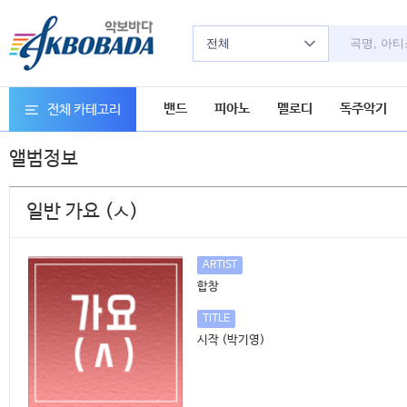
전체
밴드
피아노
멜로디
독주악기
전체 카테고리
앨범정보
일반 가요 (ㅅ)
ARTIST
합창
TITLE
시작 (박기영)