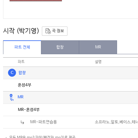
시작 (박기영)
곡 정보
파트 전체
합창
MR
파트
설명
C
합창
악보
혼성4부
MR
악보
MR-혼성4부
MR-파트연습용
소프라노,알토,베이스,테
모든 MR은 mp3 파일(확장자.mp3)로 제공